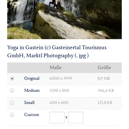
Yoga
Pressekontakt
Yoga in Gastein (c) Gasteinertal Tourismus
GmbH, Marktl Photography
(. jpg )
Maße
Größe
Original
6000 x 3999
8,9 MB
Medium
1200 x 800
346,6 KB
Small
600 x 400
123,8 KB
Custom
x