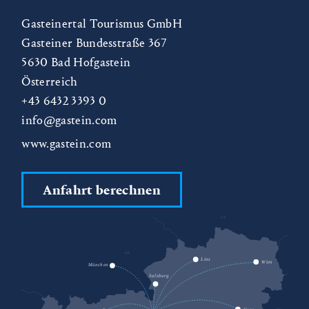
Gasteinertal Tourismus GmbH
Gasteiner Bundesstraße 367
5630
Bad Hofgastein
Österreich
+43 6432 3393 0
info@gastein.com
www.gastein.com
Anfahrt berechnen
CZ
DE
SK
Linz
Wien
München
Salzburg
HU