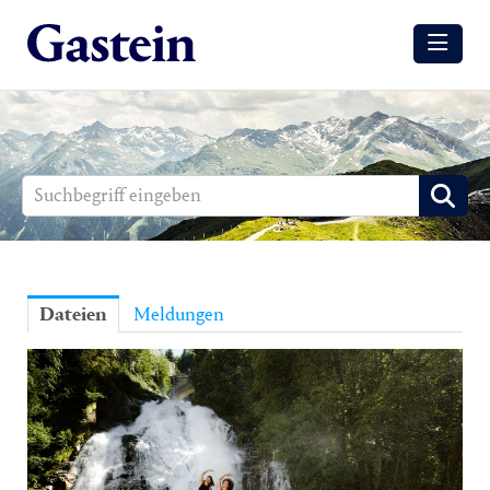
Meldungen
Winter
Sommer
Media
Aussendungen
Dateien
Meldungen
Events
Gesundheit
Sommer
Winter