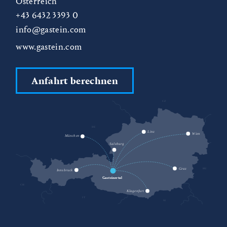
Österreich
+43 6432 3393 0
info@gastein.com
www.gastein.com
Anfahrt berechnen
CZ
DE
SK
Linz
Wien
München
Salzburg
HU
Graz
Innsbruck
Gasteinertal
CH
Klagenfurt
IT
SI