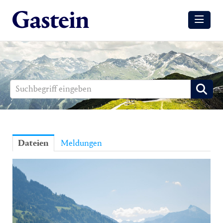
Meldungen
Winter
Sommer
Media
Aussendungen
Dateien
Meldungen
Events
Gesundheit
Sommer
Winter