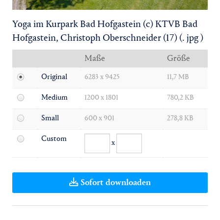
Yoga im Kurpark Bad Hofgastein (c) KTVB Bad
Hofgastein, Christoph Oberschneider (17)
(. jpg )
Maße
Größe
Original
6283 x 9425
11,7 MB
Medium
1200 x 1801
780,2 KB
Small
600 x 901
278,8 KB
Custom
x
Sofort downloaden