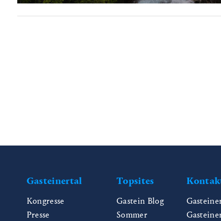
Gasteinertal
Topsites
Kontak
Kongresse
Gastein Blog
Gasteine
Presse
Sommer
Gasteine