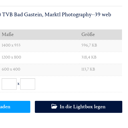
) TVB Bad Gastein, Marktl Photography--39 web
Maße
Größe
1400 x 933
596,7 KB
1200 x 800
318,4 KB
600 x 400
113,7 KB
x
oaden
In die Lightbox legen