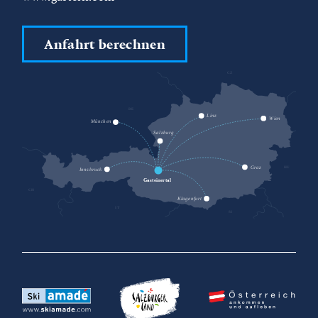
Anfahrt berechnen
CZ
DE
SK
Linz
Wien
München
Salzburg
HU
Graz
Innsbruck
Gasteinertal
CH
Klagenfurt
IT
SI