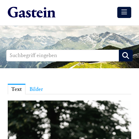
Meldungen
Winter
Sommer
Media
Aussendungen
Text
Bilder
Events
Gesundheit
Sommer
Winter