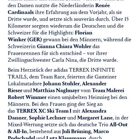
den Damen nutzte die Niederländerin
Renée
Cardinaals
ihre Erfahrung aus dem Vorjahr, als sie
Dritte wurde, und setzte sich souverän durch. Über 15
Kilometer sorgten wiederum die Deutschen und die
Schweizer für die Highlights:
Florian
Winker
(GER)
gewann bei den Männern, während die
Schweizerin
Gianna Chiara Wohler
das
Frauenrennen für sich entschied – vor ihrer
Zwillingsschwester Carla Nina, die Dritte wurde.
Beim Herzstück der adidas TERREX INFINITE
TRAILS, dem Team Race, feierten die Gasteiner
Lokalmatadore
Johann Stuhler
,
Alexander
Rieser
und
Matthias Naglmayr
vom
Team Malerei
Robert Wimmer
einen umjubelten Heimsieg bei den
Männern. Bei den Frauen ging der Sieg an
das
TERREX XC Ski Team I
mit
Alexandra
Danner
,
Sophie Lechner
und
Margaret Lane
, in der
Mixed-Wertung setzte sich das deutsche Trio
All-Out
& All-In
, bestehend aus
Juli Brüning
,
Marco
Podschadel
und
Lutz Klausmann
, durch.