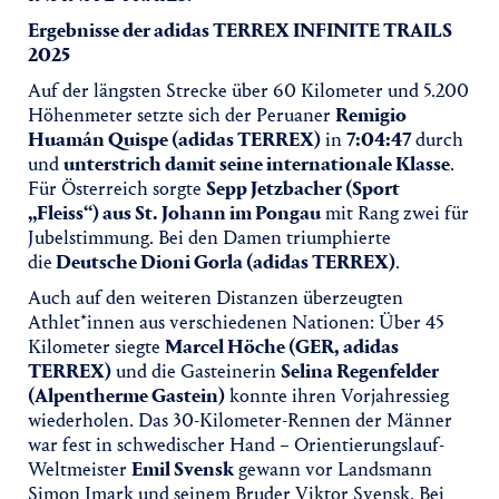
Ergebnisse der adidas TERREX INFINITE TRAILS
2025
Auf der längsten Strecke über 60 Kilometer und 5.200
Höhenmeter setzte sich der Peruaner
Remigio
Huamán Quispe (adidas TERREX)
in
7:04:47
durch
und
unterstrich damit seine internationale Klasse
.
Für Österreich sorgte
Sepp Jetzbacher (Sport
„Fleiss“) aus St. Johann im Pongau
mit Rang zwei für
Jubelstimmung. Bei den Damen triumphierte
die
Deutsche Dioni Gorla (adidas TERREX)
.
Auch auf den weiteren Distanzen überzeugten
Athlet*innen aus verschiedenen Nationen: Über 45
Kilometer siegte
Marcel Höche (GER, adidas
TERREX)
und die Gasteinerin
Selina Regenfelder
(Alpentherme Gastein)
konnte ihren Vorjahressieg
wiederholen. Das 30-Kilometer-Rennen der Männer
war fest in schwedischer Hand – Orientierungslauf-
Weltmeister
Emil Svensk
gewann vor Landsmann
Simon Imark und seinem Bruder Viktor Svensk. Bei