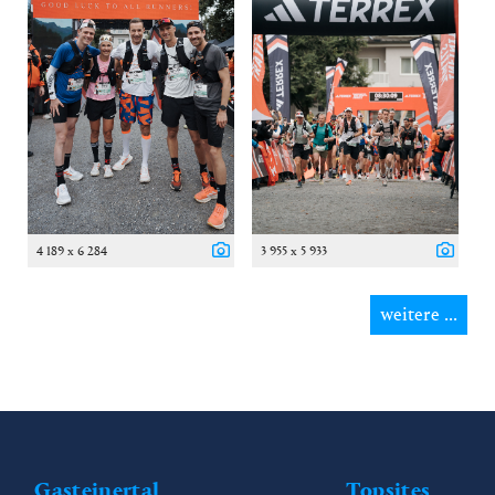
4 189 x 6 284
3 955 x 5 933
weitere ...
Gasteinertal
Topsites