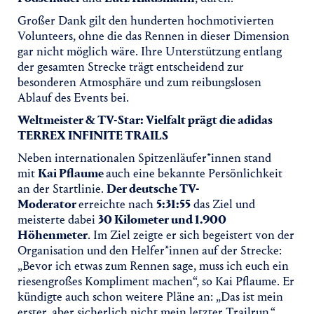
Großer Dank gilt den hunderten hochmotivierten
Volunteers, ohne die das Rennen in dieser Dimension
gar nicht möglich wäre. Ihre Unterstützung entlang
der gesamten Strecke trägt entscheidend zur
besonderen Atmosphäre und zum reibungslosen
Ablauf des Events bei.
Weltmeister & TV-Star: Vielfalt prägt die adidas
TERREX INFINITE TRAILS
Neben internationalen Spitzenläufer*innen stand
mit
Kai Pflaume
auch eine bekannte Persönlichkeit
an der Startlinie.
Der deutsche TV-
Moderator
erreichte nach
5:31:55
das Ziel und
meisterte dabei
30 Kilometer und 1.900
Höhenmeter
. Im Ziel zeigte er sich begeistert von der
Organisation und den Helfer*innen auf der Strecke:
„Bevor ich etwas zum Rennen sage, muss ich euch ein
riesengroßes Kompliment machen“, so Kai Pflaume. Er
kündigte auch schon weitere Pläne an: „Das ist mein
erster, aber sicherlich nicht mein letzter Trailrun.“