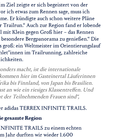
 Im Ziel zeigte er sich begeistert von der
vor ich etwas zum Rennen sage, muss ich
me. Er kündigte auch schon weitere Pläne
ter Trailrun.“ Auch zur Region fand er lobende
al mit Klein gegen Groß hier – das Rennen
 besondere Bergpanorama zu genießen.“ Die
s groß: ein Weltmeister im Orientierungslauf
thlet*innen im Trailrunning, zahlreiche
ichkeiten.
ders macht, ist die internationale
kommen hier im Gasteinertal Läuferinnen
ka bis Finnland, von Japan bis Brasilien.
st an wie ein riesiges Klassentreffen. Und
ent der Teilnehmenden Frauen sind“,
der adidas TERREX INFINITE TRAILS.
ie gesamte Region
EX INFINITE TRAILS zu einem echten
em Jahr durften wir wieder 1.600