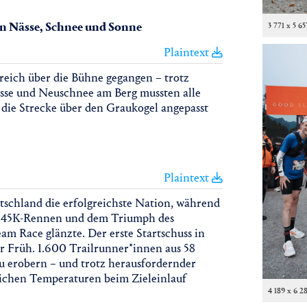
in Nässe, Schnee und Sonne
3 771 x 5 65
Plaintext
ich über die Bühne gegangen – trotz
se und Neuschnee am Berg mussten alle
die Strecke über den Graukogel angepasst
Plaintext
tschland die erfolgreichste Nation, während
m 45K-Rennen und dem Triumph des
 Race glänzte. Der erste Startschuss in
r Früh. 1.600 Trailrunner*innen aus 58
zu erobern – und trotz herausfordernder
chen Temperaturen beim Zieleinlauf
4 189 x 6 2