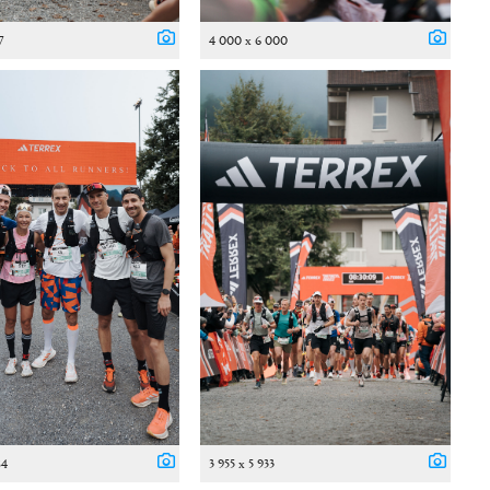
7
4 000 x 6 000
84
3 955 x 5 933