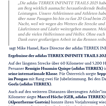
„Die adidas TERREX INFINITE TRAILS 2025 haben 
am Berg wirklich ausmacht: herausfordernde Bedin
Leistungen. Unsere Athletinnen und Athleten hab
über nasse Passagen bis hin zu fast 20 Grad beim Zi
Nacht, weil wir wegen des Wetters die Strecke und 
Läuferinnen und Läufer weitergeben mussten. Mei
und die vielen Helferinnen und Helfer. Ohne euch 
Dank eurer großartigen Arbeit ist das Rennen reibu
sagt Mike Hamel, Race Director der adidas TERREX I
Ergebnisse der adidas TERREX INFINITE TRAILS 20
Auf der längsten Strecke über 60 Kilometer und 5.200 H
Peruaner
Remigio Huamán Quispe (adidas TERREX)
i
seine internationale Klasse
. Für Österreich sorgte
Sepp 
im Pongau
mit Rang zwei für Jubelstimmung. Bei den D
Gorla (adidas TERREX)
.
Auch auf den weiteren Distanzen überzeugten Athlet*in
Kilometer siegte
Marcel Höche (GER, adidas TERREX)
(Alpentherme Gastein)
konnte ihren Vorjahressieg wie