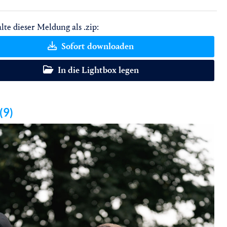
lte dieser Meldung als .zip:
Sofort downloaden
In die Lightbox legen
(9)