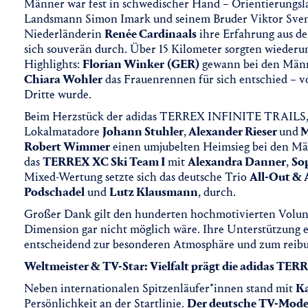
Männer war fest in schwedischer Hand – Orientierungsl
Landsmann Simon Imark und seinem Bruder Viktor Sven
Niederländerin
Renée Cardinaals
ihre Erfahrung aus dem
sich souverän durch. Über 15 Kilometer sorgten wiederu
Highlights:
Florian Winker
(GER)
gewann bei den Männ
Chiara Wohler
das Frauenrennen für sich entschied – vo
Dritte wurde.
Beim Herzstück der adidas TERREX INFINITE TRAILS, d
Lokalmatadore
Johann Stuhler
,
Alexander Rieser
und
M
Robert Wimmer
einen umjubelten Heimsieg bei den Män
das
TERREX XC Ski Team I
mit
Alexandra Danner
,
So
Mixed-Wertung setzte sich das deutsche Trio
All-Out & 
Podschadel
und
Lutz Klausmann
, durch.
Großer Dank gilt den hunderten hochmotivierten Volunt
Dimension gar nicht möglich wäre. Ihre Unterstützung e
entscheidend zur besonderen Atmosphäre und zum reibun
Weltmeister & TV-Star: Vielfalt prägt die adidas T
Neben internationalen Spitzenläufer*innen stand mit
Ka
Persönlichkeit an der Startlinie.
Der deutsche TV-Mode