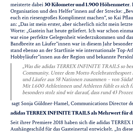
meisterte dabei
30 Kilometer und 1.900 Höhenmeter
.
Organisation und den Helfer*innen auf der Strecke: „Be
euch ein riesengroßes Kompliment machen“, so Kai Pflau
an: „Das ist mein erster, aber sicherlich nicht mein letz
Worte: „Gastein hat heute geliefert. Ich war schon einm
war eine perfekte Gelegenheit wiederzukommen und das
Bandbreite an Läufer*innen war in diesem Jahr besonder
stand ebenso an der Startlinie wie internationale Top-A
Hobbyläufer*innen aus der Region und bekannte Persönl
„Was die adidas TERREX INFINITE TRAILS so beson
Community. Unter dem Motto #celebratethesport 
und Läufer aus 58 Nationen zusammen – von Südafri
Mit 1.600 Athletinnen und Athleten fühlt es sich fa
besonders stolz sind wir darauf, dass rund 43 Proz
sagt Sonja Güldner-Hamel, Communications Director 
adidas TERREX INFINITE TRAILS als Mehrwert für d
Seit ihrer Premiere 2018 haben sich die adidas TERR
Aushängeschild für das Gasteinertal entwickelt. „In dies