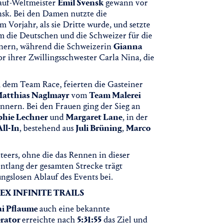
auf-Weltmeister
Emil Svensk
gewann vor
sk. Bei den Damen nutzte die
 Vorjahr, als sie Dritte wurde, und setzte
m die Deutschen und die Schweizer für die
ern, während die Schweizerin
Gianna
r ihrer Zwillingsschwester Carla Nina, die
em Team Race, feierten die Gasteiner
atthias Naglmayr
vom
Team Malerei
nern. Bei den Frauen ging der Sieg an
phie Lechner
und
Margaret Lane
, in der
All-In
, bestehend aus
Juli Brüning
,
Marco
eers, ohne die das Rennen in dieser
ntlang der gesamten Strecke trägt
gslosen Ablauf des Events bei.
ERREX INFINITE TRAILS
i Pflaume
auch eine bekannte
rator
erreichte nach
5:31:55
das Ziel und