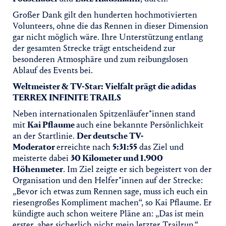
Großer Dank gilt den hunderten hochmotivierten
Volunteers, ohne die das Rennen in dieser Dimension
gar nicht möglich wäre. Ihre Unterstützung entlang
der gesamten Strecke trägt entscheidend zur
besonderen Atmosphäre und zum reibungslosen
Ablauf des Events bei.
Weltmeister & TV-Star: Vielfalt prägt die adidas
TERREX INFINITE TRAILS
Neben internationalen Spitzenläufer*innen stand
mit
Kai Pflaume
auch eine bekannte Persönlichkeit
an der Startlinie.
Der deutsche TV-
Moderator
erreichte nach
5:31:55
das Ziel und
meisterte dabei
30 Kilometer und 1.900
Höhenmeter
. Im Ziel zeigte er sich begeistert von der
Organisation und den Helfer*innen auf der Strecke:
„Bevor ich etwas zum Rennen sage, muss ich euch ein
riesengroßes Kompliment machen“, so Kai Pflaume. Er
kündigte auch schon weitere Pläne an: „Das ist mein
erster, aber sicherlich nicht mein letzter Trailrun.“