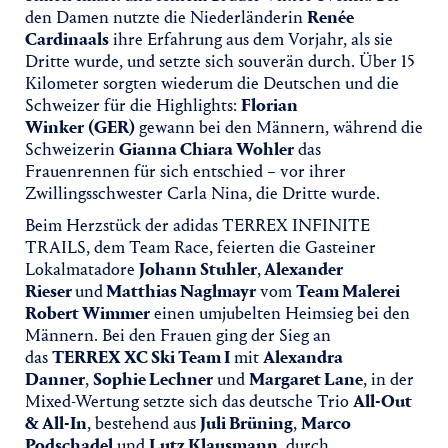
den Damen nutzte die Niederländerin
Renée
Cardinaals
ihre Erfahrung aus dem Vorjahr, als sie
Dritte wurde, und setzte sich souverän durch. Über 15
Kilometer sorgten wiederum die Deutschen und die
Schweizer für die Highlights:
Florian
Winker
(GER)
gewann bei den Männern, während die
Schweizerin
Gianna Chiara Wohler
das
Frauenrennen für sich entschied – vor ihrer
Zwillingsschwester Carla Nina, die Dritte wurde.
Beim Herzstück der adidas TERREX INFINITE
TRAILS, dem Team Race, feierten die Gasteiner
Lokalmatadore
Johann Stuhler
,
Alexander
Rieser
und
Matthias Naglmayr
vom
Team Malerei
Robert Wimmer
einen umjubelten Heimsieg bei den
Männern. Bei den Frauen ging der Sieg an
das
TERREX XC Ski Team I
mit
Alexandra
Danner
,
Sophie Lechner
und
Margaret Lane
, in der
Mixed-Wertung setzte sich das deutsche Trio
All-Out
& All-In
, bestehend aus
Juli Brüning
,
Marco
Podschadel
und
Lutz Klausmann
, durch.