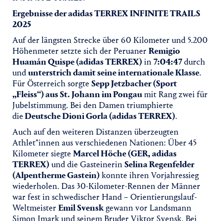
Ergebnisse der adidas TERREX INFINITE TRAILS
2025
Auf der längsten Strecke über 60 Kilometer und 5.200
Höhenmeter setzte sich der Peruaner
Remigio
Huamán Quispe (adidas TERREX)
in
7:04:47
durch
und
unterstrich damit seine internationale Klasse
.
Für Österreich sorgte
Sepp Jetzbacher (Sport
„Fleiss“) aus St. Johann im Pongau
mit Rang zwei für
Jubelstimmung. Bei den Damen triumphierte
die
Deutsche Dioni Gorla (adidas TERREX)
.
Auch auf den weiteren Distanzen überzeugten
Athlet*innen aus verschiedenen Nationen: Über 45
Kilometer siegte
Marcel Höche (GER, adidas
TERREX)
und die Gasteinerin
Selina Regenfelder
(Alpentherme Gastein)
konnte ihren Vorjahressieg
wiederholen. Das 30-Kilometer-Rennen der Männer
war fest in schwedischer Hand – Orientierungslauf-
Weltmeister
Emil Svensk
gewann vor Landsmann
Simon Imark und seinem Bruder Viktor Svensk. Bei