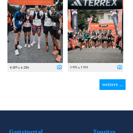
4 189 x 6 284
3 955 x 5 933
weitere ...
Gasteinertal
Topsites