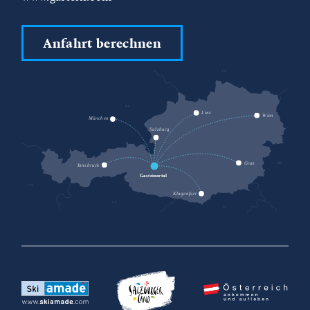
Anfahrt berechnen
CZ
DE
SK
Linz
Wien
München
Salzburg
HU
Graz
Innsbruck
Gasteinertal
CH
Klagenfurt
IT
SI