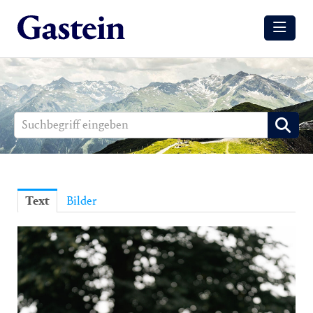
Meldungen
Winter
Sommer
Media
Aussendungen
Text
Bilder
Events
Gesundheit
Sommer
Winter