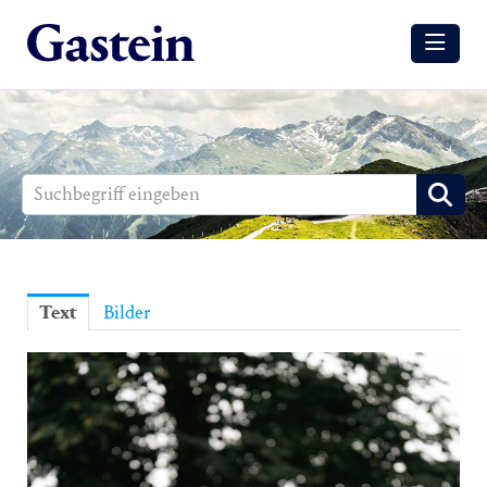
Meldungen
Winter
Sommer
Media
Aussendungen
Text
Bilder
Events
Gesundheit
Sommer
Winter