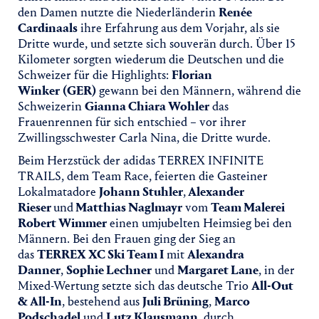
den Damen nutzte die Niederländerin
Renée
Cardinaals
ihre Erfahrung aus dem Vorjahr, als sie
Dritte wurde, und setzte sich souverän durch. Über 15
Kilometer sorgten wiederum die Deutschen und die
Schweizer für die Highlights:
Florian
Winker
(GER)
gewann bei den Männern, während die
Schweizerin
Gianna Chiara Wohler
das
Frauenrennen für sich entschied – vor ihrer
Zwillingsschwester Carla Nina, die Dritte wurde.
Beim Herzstück der adidas TERREX INFINITE
TRAILS, dem Team Race, feierten die Gasteiner
Lokalmatadore
Johann Stuhler
,
Alexander
Rieser
und
Matthias Naglmayr
vom
Team Malerei
Robert Wimmer
einen umjubelten Heimsieg bei den
Männern. Bei den Frauen ging der Sieg an
das
TERREX XC Ski Team I
mit
Alexandra
Danner
,
Sophie Lechner
und
Margaret Lane
, in der
Mixed-Wertung setzte sich das deutsche Trio
All-Out
& All-In
, bestehend aus
Juli Brüning
,
Marco
Podschadel
und
Lutz Klausmann
, durch.