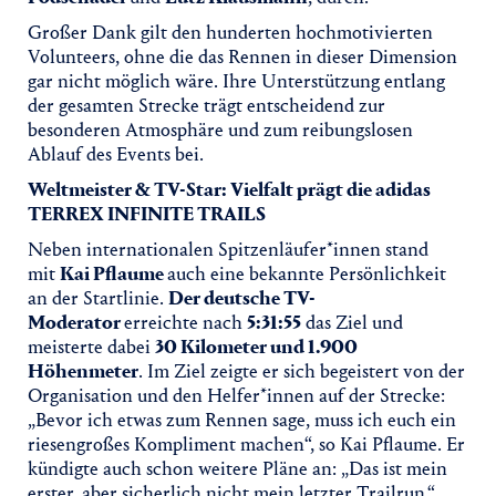
Großer Dank gilt den hunderten hochmotivierten
Volunteers, ohne die das Rennen in dieser Dimension
gar nicht möglich wäre. Ihre Unterstützung entlang
der gesamten Strecke trägt entscheidend zur
besonderen Atmosphäre und zum reibungslosen
Ablauf des Events bei.
Weltmeister & TV-Star: Vielfalt prägt die adidas
TERREX INFINITE TRAILS
Neben internationalen Spitzenläufer*innen stand
mit
Kai Pflaume
auch eine bekannte Persönlichkeit
an der Startlinie.
Der deutsche TV-
Moderator
erreichte nach
5:31:55
das Ziel und
meisterte dabei
30 Kilometer und 1.900
Höhenmeter
. Im Ziel zeigte er sich begeistert von der
Organisation und den Helfer*innen auf der Strecke:
„Bevor ich etwas zum Rennen sage, muss ich euch ein
riesengroßes Kompliment machen“, so Kai Pflaume. Er
kündigte auch schon weitere Pläne an: „Das ist mein
erster, aber sicherlich nicht mein letzter Trailrun.“