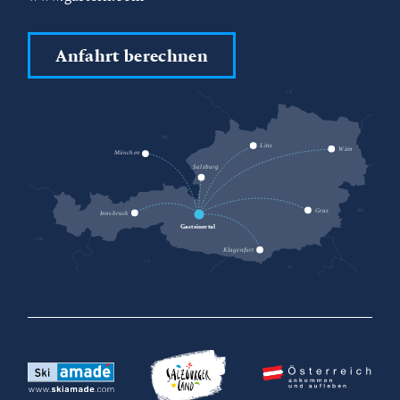
Anfahrt berechnen
CZ
DE
SK
Linz
Wien
München
Salzburg
HU
Graz
Innsbruck
Gasteinertal
CH
Klagenfurt
IT
SI