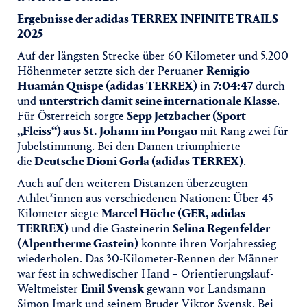
Ergebnisse der adidas TERREX INFINITE TRAILS
2025
Auf der längsten Strecke über 60 Kilometer und 5.200
Höhenmeter setzte sich der Peruaner
Remigio
Huamán Quispe (adidas TERREX)
in
7:04:47
durch
und
unterstrich damit seine internationale Klasse
.
Für Österreich sorgte
Sepp Jetzbacher (Sport
„Fleiss“) aus St. Johann im Pongau
mit Rang zwei für
Jubelstimmung. Bei den Damen triumphierte
die
Deutsche Dioni Gorla (adidas TERREX)
.
Auch auf den weiteren Distanzen überzeugten
Athlet*innen aus verschiedenen Nationen: Über 45
Kilometer siegte
Marcel Höche (GER, adidas
TERREX)
und die Gasteinerin
Selina Regenfelder
(Alpentherme Gastein)
konnte ihren Vorjahressieg
wiederholen. Das 30-Kilometer-Rennen der Männer
war fest in schwedischer Hand – Orientierungslauf-
Weltmeister
Emil Svensk
gewann vor Landsmann
Simon Imark und seinem Bruder Viktor Svensk. Bei