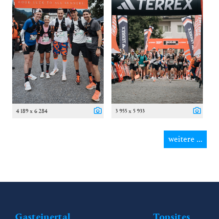
4 189 x 6 284
3 955 x 5 933
weitere ...
Gasteinertal
Topsites