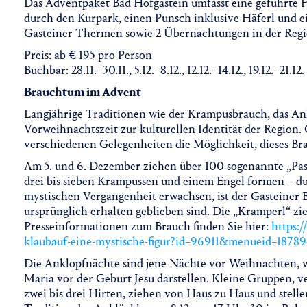
Das Adventpaket Bad Hofgastein umfasst eine geführte F
durch den Kurpark, einen Punsch inklusive Häferl und ei
Gasteiner Thermen sowie 2 Übernachtungen in der Regi
Preis: ab € 195 pro Person
Buchbar: 28.11.–30.11., 5.12.–8.12., 12.12.–14.12., 19.12.–21.12.
Brauchtum im Advent
Langjährige Traditionen wie der Krampusbrauch, das Ank
Vorweihnachtszeit zur kulturellen Identität der Region.
verschiedenen Gelegenheiten die Möglichkeit, dieses B
Am 5. und 6. Dezember ziehen über 100 sogenannte „Pass
drei bis sieben Krampussen und einem Engel formen – dur
mystischen Vergangenheit erwachsen, ist der Gasteiner 
ursprünglich erhalten geblieben sind. Die „Kramperl“ z
Presseinformationen zum Brauch finden Sie hier:
https:/
klaubauf-eine-mystische-figur?id=96911&menueid=1878
Die Anklopfnächte sind jene Nächte vor Weihnachten, w
Maria vor der Geburt Jesu darstellen. Kleine Gruppen, v
zwei bis drei Hirten, ziehen von Haus zu Haus und stelle