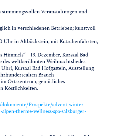
en stimmungsvollen Veranstaltungen und
lich in verschiedenen Betrieben; kunstvoll
0 Uhr in Altböckstein; mit Kutschenfahrten,
es Himmels“ – 19. Dezember, Kursaal Bad
te des weltberühmten Weihnachtsliedes.
20 Uhr), Kursaal Bad Hofgastein, Ausstellung
jahrhundertealten Brauch
r im Ortszentrum; gemütliches
n Köstlichkeiten.
n/dokumente/Prospekte/advent-winter-
-alpen-therme-wellness-spa-salzburger-