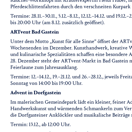
Räucher-Workshops mit Kräuterexpertin Heidi Huber, m
Pferdeschlittenfahrten durch den verschneiten Kurpark
Termine: 28.11.–30.11., 5.12.–8.12., 12.12.–14.12. und 19.12.
bis 20:00 Uhr (am 8.12. zusätzlich geöffnet).
ARTvent Bad Gastein
Unter dem Motto „Kunst für alle Sinne“ öffnet der ART
Wochenenden im Dezember. Kunsthandwerk, kreative Wor
und kulinarische Spezialitäten schaffen eine besondere
28. Dezember steht der ARTvent-Markt in Bad Gastein m
Feierlaune zum Jahresausklang.
Termine: 12.–14.12., 19.–21.12. und 26.–28.12., jeweils Fr
Sonntag von 14:00 bis 19:00 Uhr.
Advent in Dorfgastein
Im malerischen Gemeindepark lädt ein kleiner, feiner 
Handwerkskunst und wärmenden Schmankerln zum Verwei
die Dorfgasteiner Anklöckler und musikalische Beiträge 
Termin: 13.12., ab 12:00 Uhr.