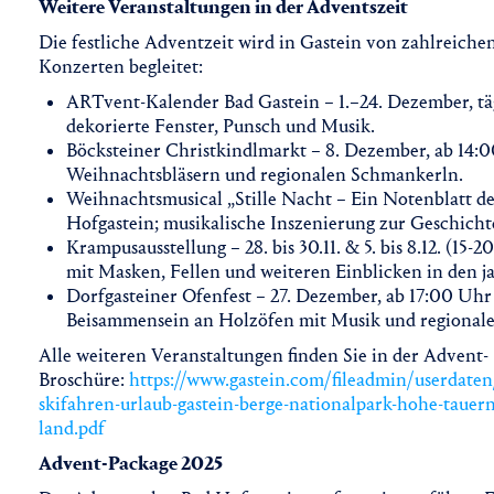
Weitere Veranstaltungen in der Adventszeit
Die festliche Adventzeit wird in Gastein von zahlreich
Konzerten begleitet:
ARTvent-Kalender Bad Gastein – 1.–24. Dezember, täg
dekorierte Fenster, Punsch und Musik.
Böcksteiner Christkindlmarkt – 8. Dezember, ab 14:0
Weihnachtsbläsern und regionalen Schmankerln.
Weihnachtsmusical „Stille Nacht – Ein Notenblatt d
Hofgastein; musikalische Inszenierung zur Geschich
Krampusausstellung – 28. bis 30.11. & 5. bis 8.12. (15-
mit Masken, Fellen und weiteren Einblicken in den 
Dorfgasteiner Ofenfest – 27. Dezember, ab 17:00 Uh
Beisammensein an Holzöfen mit Musik und regionale
Alle weiteren Veranstaltungen finden Sie in der Advent-
Broschüre:
https://www.gastein.com/fileadmin/userdate
skifahren-urlaub-gastein-berge-nationalpark-hohe-tauern
land.pdf
Advent-Package 2025