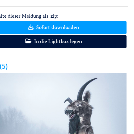
lte dieser Meldung als .zip:
Sofort downloaden
In die Lightbox legen
(5)