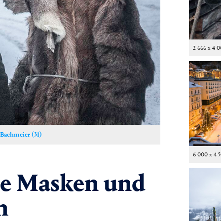
2 666 x 4 
 Bachmeier (31)
6 000 x 4 
de Masken und
n