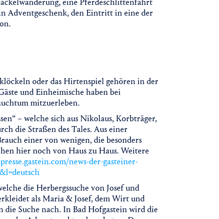
ackelwanderung, eine Pferdeschlittenfahrt
n Adventgeschenk, den Eintritt in eine der
on.
löckeln oder das Hirtenspiel gehören in der
 Gäste und Einheimische haben bei
rauchtum mitzuerleben.
en“ – welche sich aus Nikolaus, Korbträger,
ch die Straßen des Tales. Aus einer
Brauch einer von wenigen, die besonders
iehen hier noch von Haus zu Haus. Weitere
/presse.gastein.com/news-der-gasteiner-
9&l=deutsch
elche die Herbergssuche von Josef und
erkleidet als Maria & Josef, dem Wirt und
n die Suche nach. In Bad Hofgastein wird die