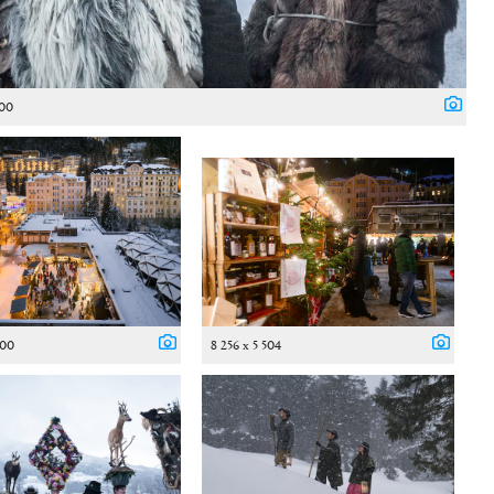
000
500
8 256 x 5 504