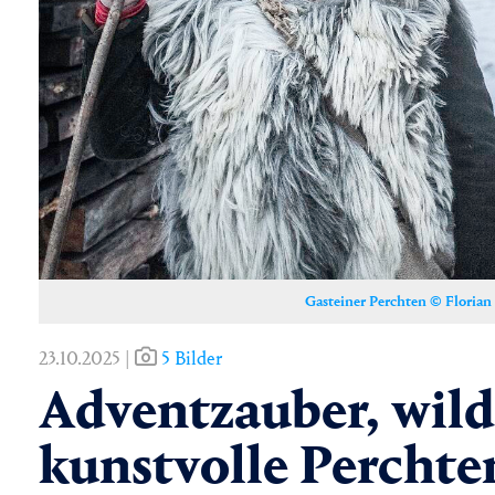
Gasteiner Perchten © Florian
23.10.2025 |
5 Bilder
Adventzauber, wil
kunstvolle Perchte