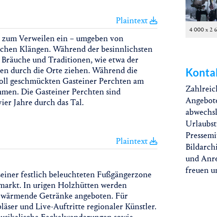
Plaintext
4 000 x 2 
n zum Verweilen ein – umgeben von
chen Klängen. Während der besinnlichsten
e Bräuche und Traditionen, wie etwa der
en durch die Orte ziehen. Während die
Konta
voll geschmückten Gasteiner Perchten am
Zahlreic
men. Die Gasteiner Perchten sind
Angebote
er Jahre durch das Tal.
abwechsl
Urlaubst
Pressemi
Plaintext
Bildarch
und Anre
freuen u
seiner festlich beleuchteten Fußgängerzone
tmarkt. In urigen Holzhütten werden
d wärmende Getränke angeboten. Für
äser und Live-Auftritte regionaler Künstler.