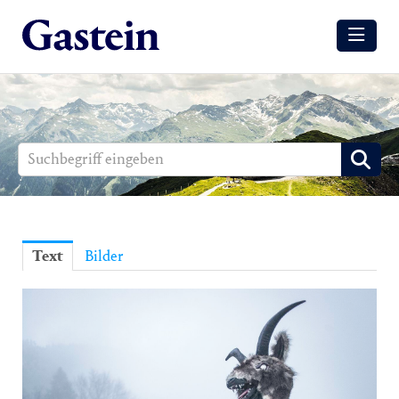
Meldungen
Winter
Sommer
Media
Aussendungen
Text
Bilder
Events
Gesundheit
Sommer
Winter