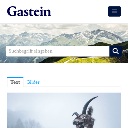
Meldungen
Winter
Sommer
Media
Aussendungen
Text
Bilder
Events
Gesundheit
Sommer
Winter