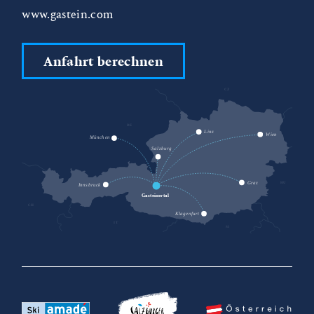
www.gastein.com
Anfahrt berechnen
CZ
DE
SK
Linz
Wien
München
Salzburg
HU
Graz
Innsbruck
Gasteinertal
CH
Klagenfurt
IT
SI