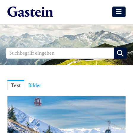
Meldungen
Winter
Sommer
Media
Aussendungen
Text
Bilder
Events
Gesundheit
Sommer
Winter