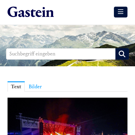
Meldungen
Winter
Sommer
Media
Aussendungen
Text
Bilder
Events
Gesundheit
Sommer
Winter