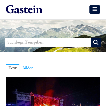
Meldungen
Winter
Sommer
Media
Aussendungen
Text
Bilder
Events
Gesundheit
Sommer
Winter