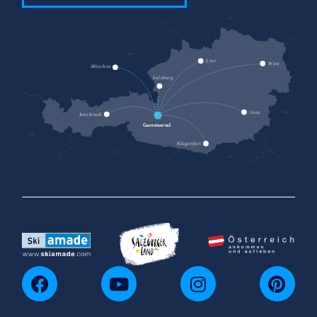
CZ
DE
SK
Linz
Wien
München
Salzburg
HU
Graz
Innsbruck
Gasteinertal
CH
Klagenfurt
IT
SI