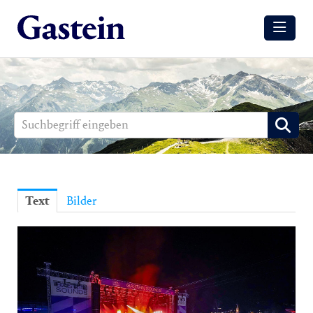
Meldungen
Winter
Sommer
Media
Aussendungen
Text
Bilder
Events
Gesundheit
Sommer
Winter