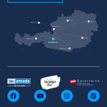
CZ
DE
SK
Linz
Wien
München
Salzburg
HU
Graz
Innsbruck
Gasteinertal
CH
Klagenfurt
IT
SI