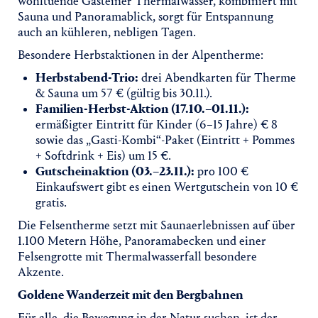
wohltuende Gasteiner Thermalwasser, kombiniert mit
Sauna und Panoramablick, sorgt für Entspannung
auch an kühleren, nebligen Tagen.
Besondere Herbstaktionen in der Alpentherme:
Herbstabend-Trio:
drei Abendkarten für Therme
& Sauna um 57 € (gültig bis 30.11.).
Familien-Herbst-Aktion (17.10.–01.11.):
ermäßigter Eintritt für Kinder (6–15 Jahre) € 8
sowie das „Gasti-Kombi“-Paket (Eintritt + Pommes
+ Softdrink + Eis) um 15 €.
Gutscheinaktion (03.–23.11.):
pro 100 €
Einkaufswert gibt es einen Wertgutschein von 10 €
gratis.
Die Felsentherme setzt mit Saunaerlebnissen auf über
1.100 Metern Höhe, Panoramabecken und einer
Felsengrotte mit Thermalwasserfall besondere
Akzente.
Goldene Wanderzeit mit den Bergbahnen
Für alle, die Bewegung in der Natur suchen, ist der