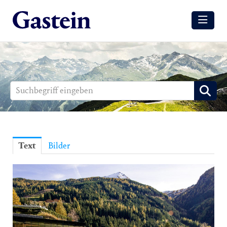
Meldungen
Winter
Sommer
Media
Aussendungen
Text
Bilder
Events
Gesundheit
Sommer
Winter