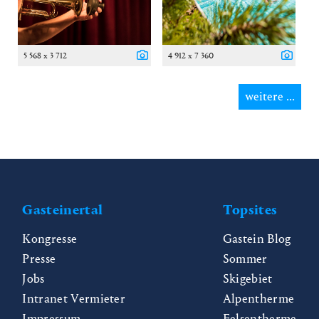
5 568 x 3 712
4 912 x 7 360
weitere ...
Gasteinertal
Topsites
Kongresse
Gastein Blog
Presse
Sommer
Jobs
Skigebiet
Intranet Vermieter
Alpentherme
Impressum
Felsentherme