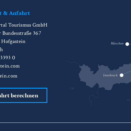
t & Anfahrt
rtal Tourismus GmbH
r Bundesstraße 367
 Hofgastein
München
ch
 3393 0
tein.com
ein.com
Innsbruck
CH
ahrt berechnen
IT