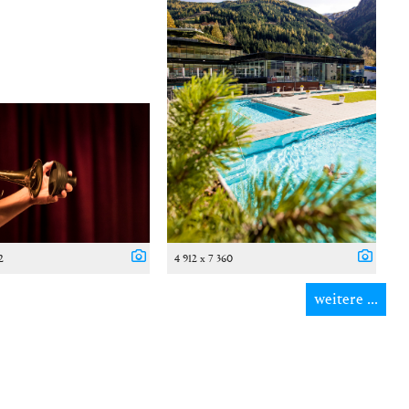
2
4 912 x 7 360
weitere ...