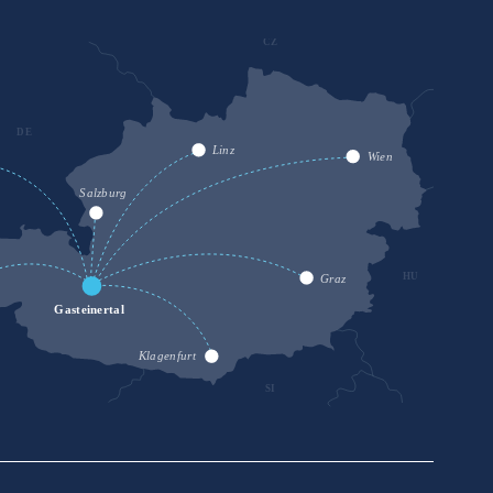
CZ
DE
SK
Linz
Wien
Salzburg
HU
Graz
Gasteinertal
Klagenfurt
SI