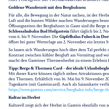
Goldene Wanderzeit mit den Bergbahnen
Für alle, die Bewegung in der Natur suchen, ist der Herbst
Luft und die bunten Wälder machen Wanderungen besond
Öffnungszeiten der Bergbahnen in Gaste sind die Berge n
Schlossalmbahn Bad Hofgastein
fährt täglich bis 2. N
vom 6. bis 9. November. Die
Gipfelbahn Fulseck in Dor
öffnet bei guter Wetterlage am 2. November ein letztes M
So lassen sich Wanderungen hoch über dem Tal perfek
Kontrast zwischen kühler Bergluft am Vormittag und 
macht den Gasteiner Thermenherbst zu einem Erlebnis fü
Tipp: Berge & Thermen Card – der ideale Urlaubsbegle
Mit dieser Karte können täglich sieben Attraktionen ge
den Thermen. Erhältlich von 16. Mai bis 9. November 2025
Tageskarte (mit Gasteincard). Auch als Saisonkarte verf
https://www.gastein.com/service/bergbahn-info/berge-t
Kultur im Herbst
Kulturell zeigt sich der Herbst in Gastein ebenfalls von