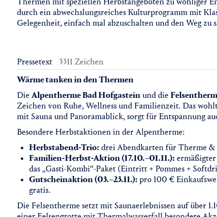
Thermen mit speziellen Herbstangeboten zu wohliger En
durch ein abwechslungsreiches Kulturprogramm mit Klas
Gelegenheit, einfach mal abzuschalten und den Weg zu si
Pressetext
3311 Zeichen
Wärme tanken in den Thermen
Die
Alpentherme Bad Hofgastein
und die
Felsentherm
Zeichen von Ruhe, Wellness und Familienzeit. Das wohl
mit Sauna und Panoramablick, sorgt für Entspannung au
Besondere Herbstaktionen in der Alpentherme:
Herbstabend-Trio:
drei Abendkarten für Therme & Sa
Familien-Herbst-Aktion (17.10.–01.11.):
ermäßigter 
das „Gasti-Kombi“-Paket (Eintritt + Pommes + Softdri
Gutscheinaktion (03.–23.11.):
pro 100 € Einkaufswer
gratis.
Die Felsentherme setzt mit Saunaerlebnissen auf über
einer Felsengrotte mit Thermalwasserfall besondere Akz