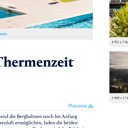
tein
4 912 x 3 3
 Thermenzeit
5 909 x 3 7
Plaintext
ährend die Bergbahnen noch bis Anfang
nluft ermöglichen, laden die beiden