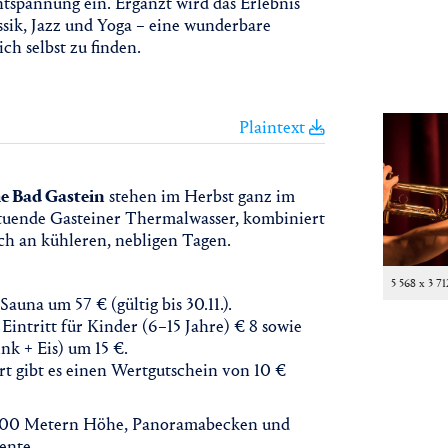
tspannung ein. Ergänzt wird das Erlebnis
sik, Jazz und Yoga – eine wunderbare
ch selbst zu finden.
Plaintext
e Bad Gastein
stehen im Herbst ganz im
tuende Gasteiner Thermalwasser, kombiniert
ch an kühleren, nebligen Tagen.
5 568 x 3 71
una um 57 € (gültig bis 30.11.).
Eintritt für Kinder (6–15 Jahre) € 8 sowie
nk + Eis) um 15 €.
t gibt es einen Wertgutschein von 10 €
 1.100 Metern Höhe, Panoramabecken und
ente.