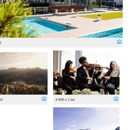
62
60
4 000 x 2 661