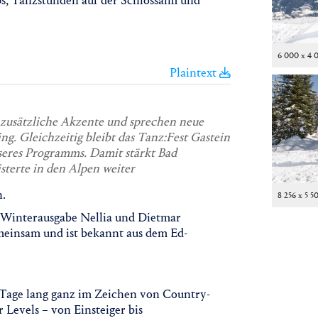
s, Tanzstunden auf der Schlossalm und
6 000 x 4 
Plaintext
zusätzliche Akzente und sprechen neue
g. Gleichzeitig bleibt das Tanz:Fest Gastein
eres Programms. Damit stärkt Bad
sterte in den Alpen weiter
n.
8 256 x 5 5
n Winterausgabe Nellia und Dietmar
emeinsam und ist bekannt aus dem Ed-
 Tage lang ganz im Zeichen von Country-
Levels – von Einsteiger bis