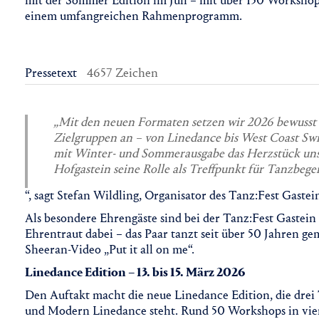
mit der Sommer Edition im Juli – mit über 150 Workshop
einem umfangreichen Rahmenprogramm.
Pressetext
4657 Zeichen
„Mit den neuen Formaten setzen wir 2026 bewusst 
Zielgruppen an – von Linedance bis West Coast Swin
mit Winter- und Sommerausgabe das Herzstück uns
Hofgastein seine Rolle als Treffpunkt für Tanzbegei
“, sagt Stefan Wildling, Organisator des Tanz:Fest Gastei
Als besondere Ehrengäste sind bei der Tanz:Fest Gastei
Ehrentraut dabei – das Paar tanzt seit über 50 Jahren g
Sheeran-Video „Put it all on me“.
Linedance Edition – 13. bis 15. März 2026
Den Auftakt macht die neue Linedance Edition, die drei
und Modern Linedance steht. Rund 50 Workshops in vier 