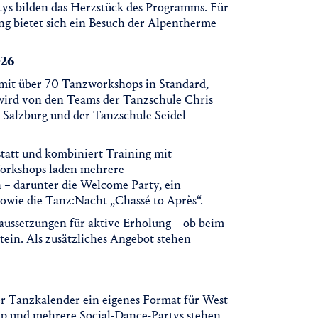
tys bilden das Herzstück des Programms. Für
g bietet sich ein Besuch der Alpentherme
026
mit über 70 Tanzworkshops in Standard,
 wird von den Teams der Tanzschule Chris
 Salzburg und der Tanzschule Seidel
statt und kombiniert Training mit
Workshops laden mehrere
– darunter die Welcome Party, ein
owie die Tanz:Nacht „Chassé to Après“.
aussetzungen für aktive Erholung – ob beim
ein. Als zusätzliches Angebot stehen
er Tanzkalender ein eigenes Format für West
p und mehrere Social-Dance-Partys stehen