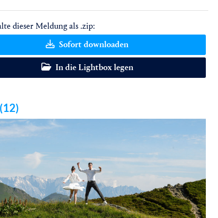
lte dieser Meldung als .zip:
Sofort downloaden
In die Lightbox legen
 (12)