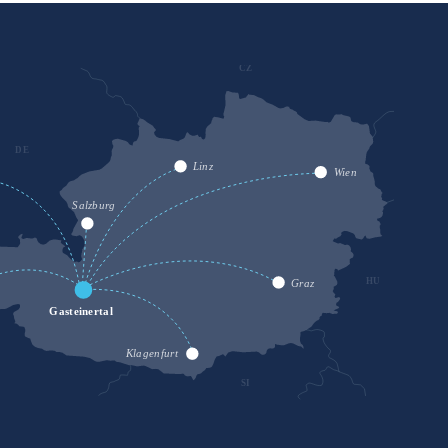
CZ
DE
SK
Linz
Wien
Salzburg
HU
Graz
Gasteinertal
Klagenfurt
SI