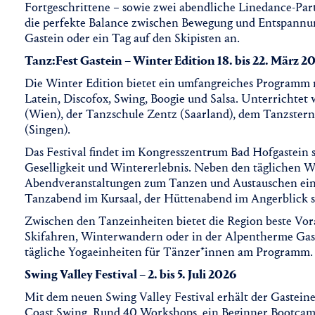
Fortgeschrittene – sowie zwei abendliche Linedance-Par
die perfekte Balance zwischen Bewegung und Entspannun
Gastein oder ein Tag auf den Skipisten an.
Tanz:Fest Gastein – Winter Edition 18. bis 22. März 2
Die Winter Edition bietet ein umfangreiches Programm 
Latein, Discofox, Swing, Boogie und Salsa. Unterrichtet
(Wien), der Tanzschule Zentz (Saarland), dem Tanzstern
(Singen).
Das Festival findet im Kongresszentrum Bad Hofgastein 
Geselligkeit und Wintererlebnis. Neben den täglichen 
Abendveranstaltungen zum Tanzen und Austauschen ein 
Tanzabend im Kursaal, der Hüttenabend im Angerblick s
Zwischen den Tanzeinheiten bietet die Region beste Vor
Skifahren, Winterwandern oder in der Alpentherme Gast
tägliche Yogaeinheiten für Tänzer*innen am Programm.
Swing Valley Festival – 2. bis 5. Juli 2026
Mit dem neuen Swing Valley Festival erhält der Gastein
Coast Swing. Rund 40 Workshops, ein Beginner Bootcam