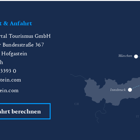
t & Anfahrt
rtal Tourismus GmbH
r Bundesstraße 367
 Hofgastein
München
ch
 3393 0
tein.com
ein.com
Innsbruck
CH
ahrt berechnen
IT