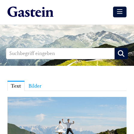
Meldungen
Winter
Sommer
Media
Aussendungen
Text
Bilder
Events
Gesundheit
Sommer
Winter