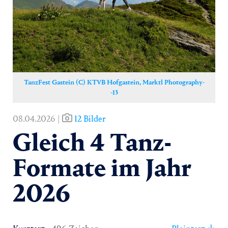
Yoga
Pressekontakt
TanzFest Gastein (C) KTVB Hofgastein, Marktl Photography-
-13
08.04.2026 |
12 Bilder
Gleich 4 Tanz-
Formate im Jahr
2026