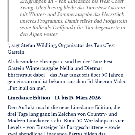
Zielgruppen an – von Linedance bis West Coast
Swing. Gleichzeitig bleibt das Tanz:Fest Gastein
mit Winter- und Sommerausgabe das Herzstück
unseres Programms. Damit stärkt Bad Hofgastein
seine Rolle als Treffpunkt für Tanzbegeisterte in
den Alpen weiter
“, sagt Stefan Wildling, Organisator des Tanz:Fest
Gastein.
Als besondere Ehrengäste sind bei der Tanz:Fest
Gastein Winterausgabe Nellia und Dietmar
Ehrentraut dabei – das Paar tanzt seit über 50 Jahren
gemeinsam und ist bekannt aus dem Ed-Sheeran-Video
„Put it all on me“.
Linedance Edition – 13. bis 15. März 2026
Den Auftakt macht die neue Linedance Edition, die
drei Tage lang ganz im Zeichen von Country- und
Modern Linedance steht. Rund 50 Workshops in vier
Levels – von Einsteiger bis Fortgeschrittene – sowie
zwei abendliche Linedance-Partys bilden das