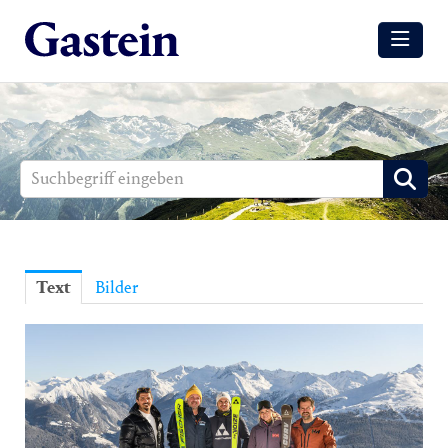
Meldungen
Winter
Sommer
Media
Aussendungen
Text
Bilder
Events
Gesundheit
Sommer
Winter