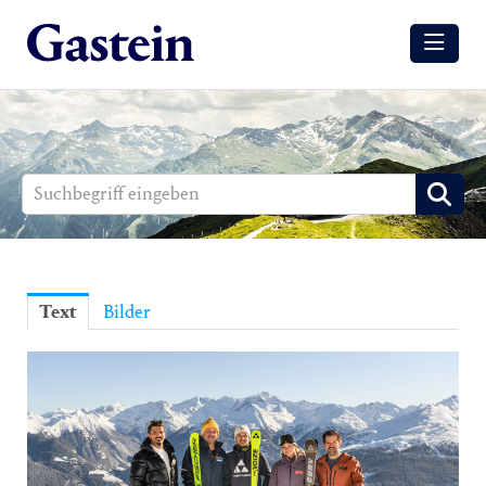
Meldungen
Winter
Sommer
Media
Aussendungen
Text
Bilder
Events
Gesundheit
Sommer
Winter