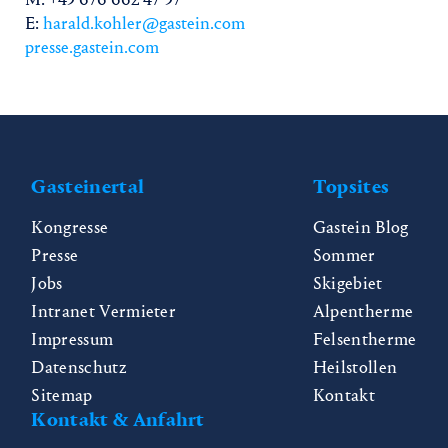
E:
harald.kohler@gastein.com
presse.gastein.com
Gasteinertal
Topsites
Kongresse
Gastein Blog
Presse
Sommer
Jobs
Skigebiet
Intranet Vermieter
Alpentherme
Impressum
Felsentherme
Datenschutz
Heilstollen
Sitemap
Kontakt
Kontakt & Anfahrt