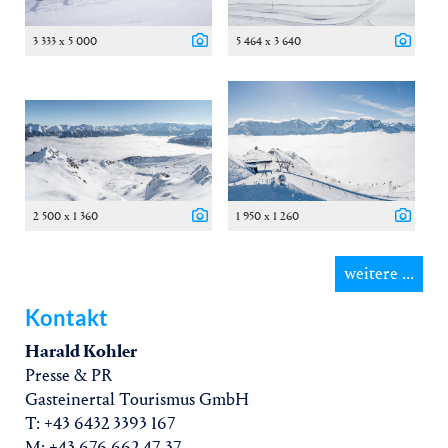
3 333 x 5 000
5 464 x 3 640
2 500 x 1 360
1 950 x 1 260
weitere ...
Kontakt
Harald Kohler
Presse & PR
Gasteinertal Tourismus GmbH
T: +43 6432 3393 167
M: +43 676 662 47 37