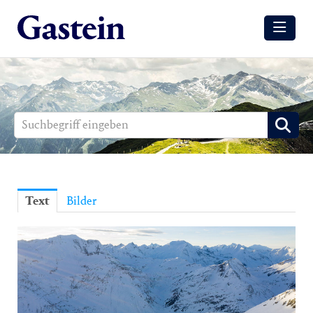
Meldungen
Winter
Sommer
Media
Aussendungen
Text
Bilder
Events
Gesundheit
Sommer
Winter