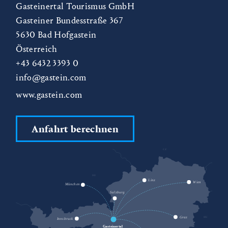
Gasteinertal Tourismus GmbH
Gasteiner Bundesstraße 367
5630
Bad Hofgastein
Österreich
+43 6432 3393 0
info@gastein.com
www.gastein.com
Anfahrt berechnen
CZ
DE
SK
Linz
Wien
München
Salzburg
HU
Graz
Innsbruck
Gasteinertal