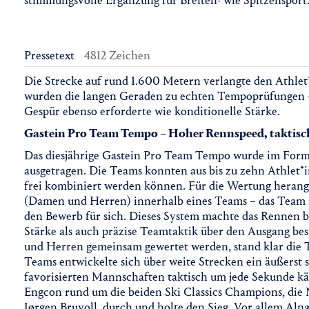
stimmungsvolle Ergänzung für Breiten- wie Spitzensport
Pressetext
4812 Zeichen
Die Strecke auf rund 1.600 Metern verlangte den Athlet*
wurden die langen Geraden zu echten Tempoprüfungen – 
Gespür ebenso erforderte wie konditionelle Stärke.
Gastein Pro Team Tempo – Hoher Rennspeed, taktisc
Das diesjährige Gastein Pro Team Tempo wurde im Form
ausgetragen. Die Teams konnten aus bis zu zehn Athlet
frei kombiniert werden können. Für die Wertung herang
(Damen und Herren) innerhalb eines Teams – das Team m
den Bewerb für sich. Dieses System machte das Rennen b
Stärke als auch präzise Teamtaktik über den Ausgang be
und Herren gemeinsam gewertet werden, stand klar die T
Teams entwickelte sich über weite Strecken ein äußerst
favorisierten Mannschaften taktisch um jede Sekunde k
Engcon rund um die beiden Ski Classics Champions, di
Jørgen Bruvoll, durch und holte den Sieg. Vor allem Al