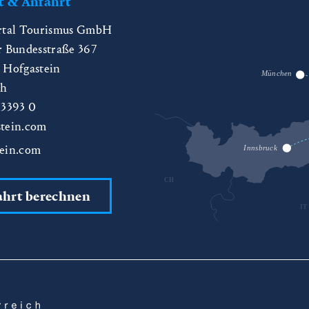
t & Anfahrt
rtal Tourismus GmbH
r Bundesstraße 367
 Hofgastein
München
ch
 3393 0
tein.com
ein.com
Innsbruck
CH
ahrt berechnen
IT