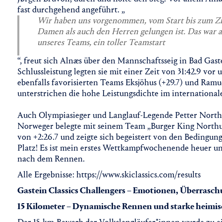
fast durchgehend angeführt. „
Wir haben uns vorgenommen, vom Start bis zum Zie
Damen als auch den Herren gelungen ist. Das war 
unseres Teams, ein toller Teamstart
“, freut sich Alnæs über den Mannschaftsseig in Bad Gas
Schlussleistung legten sie mit einer Zeit von 31:42.9 vor 
ebenfalls favorisierten Teams Eksjöhus (+29.7) und Ram
unterstrichen die hohe Leistungsdichte im internationale
Auch Olympiasieger und Langlauf-Legende Petter Nort
Norweger belegte mit seinem Team „Burger King Northu
von +2:26.7 und zeigte sich begeistert von den Bedingun
Platz! Es ist mein erstes Wettkampfwochenende heuer und
nach dem Rennen.
Alle Ergebnisse: https://www.skiclassics.com/results
Gastein Classics Challengers – Emotionen, Überrasc
15 Kilometer – Dynamische Rennen und starke heimis