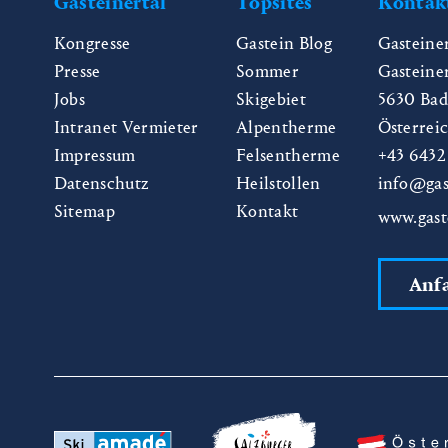
Gasteinertal
Topsites
Kontak
Kongresse
Gastein Blog
Gasteine
Presse
Sommer
Gasteine
Jobs
Skigebiet
5630
Bad
Intranet Vermieter
Alpentherme
Österrei
Impressum
Felsentherme
+43 6432
Datenschutz
Heilstollen
info@gas
Sitemap
Kontakt
www.gast
Anf