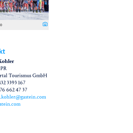
80
kt
Kohler
 PR
ertal Tourismus GmbH
432 3393 167
76 662 47 37
d.kohler@gastein.com
astein.com