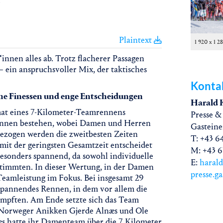
.
Plaintext
1 920 x 1 2
innen alles ab. Trotz flacherer Passagen
ein anspruchsvoller Mix, der taktisches
Konta
he Finessen und enge Entscheidungen
Harald 
at eines 7-Kilometer-Teamrennens
Presse &
*innen bestehen, wobei Damen und Herren
Gastein
ezogen werden die zweitbesten Zeiten
T: +43 6
it der geringsten Gesamtzeit entscheidet
M: +43 6
esonders spannend, da sowohl individuelle
E:
haral
stimmten. In dieser Wertung, in der Damen
presse.g
eamleistung im Fokus. Bei insgesamt 29
 spannendes Rennen, in dem vor allem die
ämpften. Am Ende setzte sich das Team
e Norweger Anikken Gjerde Alnæs und Ole
næs hatte ihr Damenteam über die 7 Kilometer