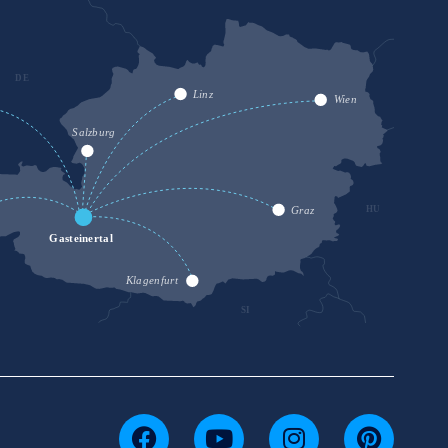
DE
SK
Linz
Wien
Salzburg
HU
Graz
Gasteinertal
Klagenfurt
SI