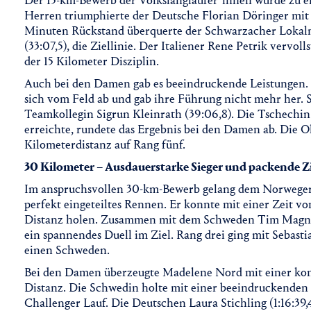
Der 15-km-Bewerb der Volkslangläufer*innen wurde zu e
Herren triumphierte der Deutsche Florian Döringer mit 
Minuten Rückstand überquerte der Schwarzacher Lokalma
(33:07,5), die Ziellinie. Der Italiener Rene Petrik vervol
der 15 Kilometer Disziplin.
Auch bei den Damen gab es beeindruckende Leistungen. 
sich vom Feld ab und gab ihre Führung nicht mehr her. Si
Teamkollegin Sigrun Kleinrath (39:06,8). Die Tschechin
erreichte, rundete das Ergebnis bei den Damen ab. Die O
Kilometerdistanz auf Rang fünf.
30 Kilometer – Ausdauerstarke Sieger und packende Zi
Im anspruchsvollen 30-km-Bewerb gelang dem Norweger 
perfekt eingeteiltes Rennen. Er konnte mit einer Zeit vo
Distanz holen. Zusammen mit dem Schweden Tim Magnusso
ein spannendes Duell im Ziel. Rang drei ging mit Sebastia
einen Schweden.
Bei den Damen überzeugte Madelene Nord mit einer kons
Distanz. Die Schwedin holte mit einer beeindruckenden Z
Challenger Lauf. Die Deutschen Laura Stichling (1:16:39,4