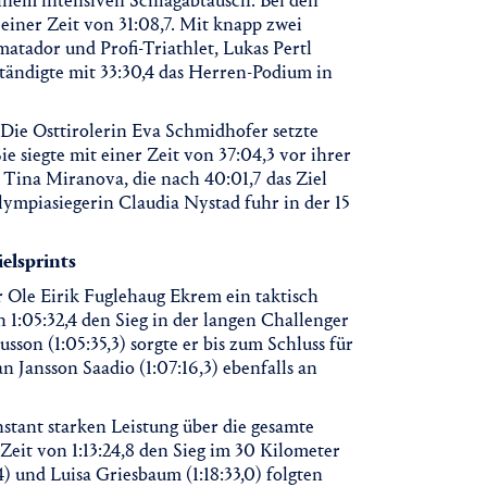
inem intensiven Schlagabtausch. Bei den
einer Zeit von 31:08,7. Mit knapp zwei
tador und Profi-Triathlet, Lukas Pertl
lständigte mit 33:30,4 das Herren-Podium in
Die Osttirolerin Eva Schmidhofer setzte
e siegte mit einer Zeit von 37:04,3 vor ihrer
 Tina Miranova, die nach 40:01,7 das Ziel
lympiasiegerin Claudia Nystad fuhr in der 15
elsprints
Ole Eirik Fuglehaug Ekrem ein taktisch
n 1:05:32,4 den Sieg in der langen Challenger
n (1:05:35,3) sorgte er bis zum Schluss für
n Jansson Saadio (1:07:16,3) ebenfalls an
tant starken Leistung über die gesamte
eit von 1:13:24,8 den Sieg im 30 Kilometer
) und Luisa Griesbaum (1:18:33,0) folgten