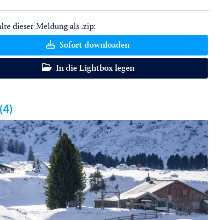
lte dieser Meldung als .zip:
Sofort downloaden
In die Lightbox legen
(4)