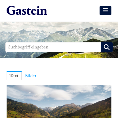
Meldungen
Winter
Sommer
Media
Aussendungen
Text
Bilder
Events
Gesundheit
Sommer
Winter