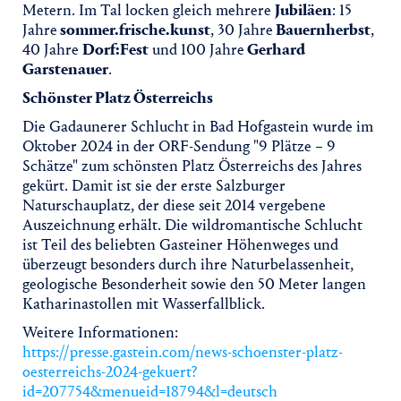
Metern. Im Tal locken gleich mehrere
Jubiläen
: 15
Jahre
sommer.frische.kunst
, 30 Jahre
Bauernherbst
,
40 Jahre
Dorf:Fest
und 100 Jahre
Gerhard
Garstenauer
.
Schönster Platz Österreichs
Die Gadaunerer Schlucht in Bad Hofgastein wurde im
Oktober 2024 in der ORF-Sendung "9 Plätze – 9
Schätze" zum schönsten Platz Österreichs des Jahres
gekürt. Damit ist sie der erste Salzburger
Naturschauplatz, der diese seit 2014 vergebene
Auszeichnung erhält. Die wildromantische Schlucht
ist Teil des beliebten Gasteiner Höhenweges und
überzeugt besonders durch ihre Naturbelassenheit,
geologische Besonderheit sowie den 50 Meter langen
Katharinastollen mit Wasserfallblick.
Weitere Informationen:
https://presse.gastein.com/news-schoenster-platz-
oesterreichs-2024-gekuert?
id=207754&menueid=18794&l=deutsch