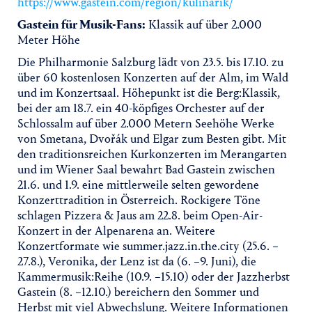
https://www.gastein.com/region/kulinarik/
Gastein für Musik-Fans:
Klassik auf über 2.000
Meter Höhe
Die Philharmonie Salzburg lädt von 23.5. bis 17.10. zu
über 60 kostenlosen Konzerten auf der Alm, im Wald
und im Konzertsaal. Höhepunkt ist die Berg:Klassik,
bei der am 18.7. ein 40-köpfiges Orchester auf der
Schlossalm auf über 2.000 Metern Seehöhe Werke
von Smetana, Dvořák und Elgar zum Besten gibt. Mit
den traditionsreichen Kurkonzerten im Merangarten
und im Wiener Saal bewahrt Bad Gastein zwischen
21.6. und 1.9. eine mittlerweile selten gewordene
Konzerttradition in Österreich. Rockigere Töne
schlagen Pizzera & Jaus am 22.8. beim Open-Air-
Konzert in der Alpenarena an. Weitere
Konzertformate wie summer.jazz.in.the.city (25.6. –
27.8.), Veronika, der Lenz ist da (6. –9. Juni), die
Kammermusik:Reihe (10.9. –15.10) oder der Jazzherbst
Gastein (8. –12.10.) bereichern den Sommer und
Herbst mit viel Abwechslung. Weitere Informationen