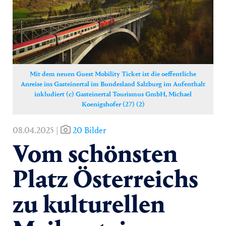
Yoga
Pressekontakt
Mit dem neuen Guest Mobility Ticket ist die oeffentliche
Anreise ins Gasteinertal im Bundesland Salzburg im Aufenthalt
inkludiert (c) Gasteinertal Tourismus GmbH, Michael
Koenigshofer (27) (2)
08.04.2025 |
20 Bilder
Vom schönsten
Platz Österreichs
zu kulturellen