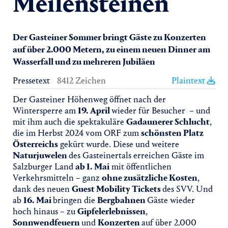
Meilensteinen
Der Gasteiner Sommer bringt Gäste zu Konzerten
auf über 2.000 Metern, zu einem neuen Dinner am
Wasserfall und zu mehreren Jubiläen
Pressetext
8412 Zeichen
Plaintext
Der Gasteiner Höhenweg öffnet nach der
Wintersperre am
19. April
wieder für Besucher – und
mit ihm auch die spektakuläre
Gadaunerer Schlucht
,
die im Herbst 2024 vom ORF zum
schönsten Platz
Österreichs
gekürt wurde. Diese und weitere
Naturjuwelen
des Gasteinertals erreichen Gäste im
Salzburger Land
ab 1. Mai
mit öffentlichen
Verkehrsmitteln – ganz
ohne zusätzliche Kosten
,
dank des neuen
Guest Mobility Tickets
des SVV. Und
ab
16. Mai
bringen die
Bergbahnen
Gäste wieder
hoch hinaus – zu
Gipfelerlebnissen
,
Sonnwendfeuern
und
Konzerten
auf über 2.000