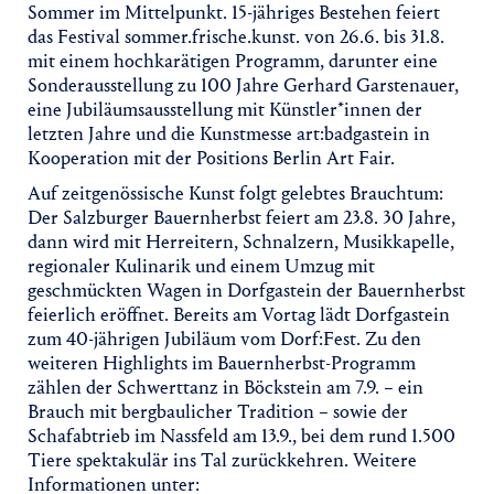
Sommer im Mittelpunkt. 15-jähriges Bestehen feiert
das Festival sommer.frische.kunst. von 26.6. bis 31.8.
mit einem hochkarätigen Programm, darunter eine
Sonderausstellung zu 100 Jahre Gerhard Garstenauer,
eine Jubiläumsausstellung mit Künstler*innen der
letzten Jahre und die Kunstmesse art:badgastein in
Kooperation mit der Positions Berlin Art Fair.
Auf zeitgenössische Kunst folgt gelebtes Brauchtum:
Der Salzburger Bauernherbst feiert am 23.8. 30 Jahre,
dann wird mit Herreitern, Schnalzern, Musikkapelle,
regionaler Kulinarik und einem Umzug mit
geschmückten Wagen in Dorfgastein der Bauernherbst
feierlich eröffnet. Bereits am Vortag lädt Dorfgastein
zum 40-jährigen Jubiläum vom Dorf:Fest. Zu den
weiteren Highlights im Bauernherbst-Programm
zählen der Schwerttanz in Böckstein am 7.9. – ein
Brauch mit bergbaulicher Tradition – sowie der
Schafabtrieb im Nassfeld am 13.9., bei dem rund 1.500
Tiere spektakulär ins Tal zurückkehren. Weitere
Informationen unter: