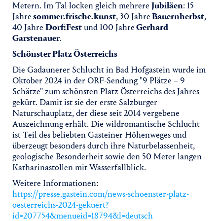
Metern. Im Tal locken gleich mehrere
Jubiläen
: 15
Jahre
sommer.frische.kunst
, 30 Jahre
Bauernherbst
,
40 Jahre
Dorf:Fest
und 100 Jahre
Gerhard
Garstenauer
.
Schönster Platz Österreichs
Die Gadaunerer Schlucht in Bad Hofgastein wurde im
Oktober 2024 in der ORF-Sendung "9 Plätze – 9
Schätze" zum schönsten Platz Österreichs des Jahres
gekürt. Damit ist sie der erste Salzburger
Naturschauplatz, der diese seit 2014 vergebene
Auszeichnung erhält. Die wildromantische Schlucht
ist Teil des beliebten Gasteiner Höhenweges und
überzeugt besonders durch ihre Naturbelassenheit,
geologische Besonderheit sowie den 50 Meter langen
Katharinastollen mit Wasserfallblick.
Weitere Informationen:
https://presse.gastein.com/news-schoenster-platz-
oesterreichs-2024-gekuert?
id=207754&menueid=18794&l=deutsch