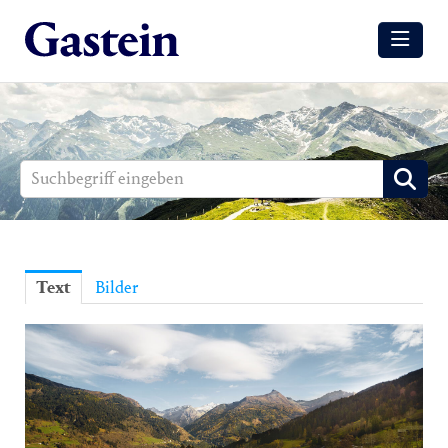
Meldungen
Winter
Sommer
Media
Aussendungen
Text
Bilder
Events
Gesundheit
Sommer
Winter