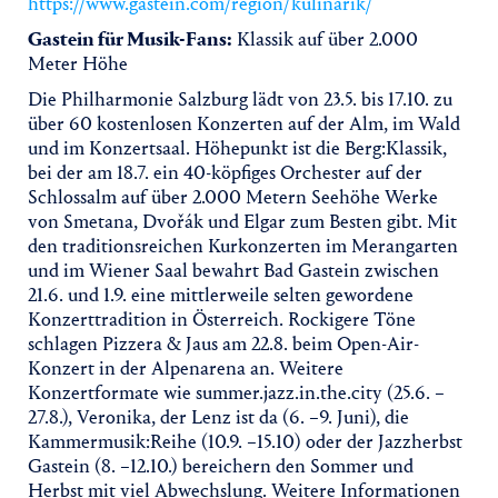
https://www.gastein.com/region/kulinarik/
Gastein für Musik-Fans:
Klassik auf über 2.000
Meter Höhe
Die Philharmonie Salzburg lädt von 23.5. bis 17.10. zu
über 60 kostenlosen Konzerten auf der Alm, im Wald
und im Konzertsaal. Höhepunkt ist die Berg:Klassik,
bei der am 18.7. ein 40-köpfiges Orchester auf der
Schlossalm auf über 2.000 Metern Seehöhe Werke
von Smetana, Dvořák und Elgar zum Besten gibt. Mit
den traditionsreichen Kurkonzerten im Merangarten
und im Wiener Saal bewahrt Bad Gastein zwischen
21.6. und 1.9. eine mittlerweile selten gewordene
Konzerttradition in Österreich. Rockigere Töne
schlagen Pizzera & Jaus am 22.8. beim Open-Air-
Konzert in der Alpenarena an. Weitere
Konzertformate wie summer.jazz.in.the.city (25.6. –
27.8.), Veronika, der Lenz ist da (6. –9. Juni), die
Kammermusik:Reihe (10.9. –15.10) oder der Jazzherbst
Gastein (8. –12.10.) bereichern den Sommer und
Herbst mit viel Abwechslung. Weitere Informationen