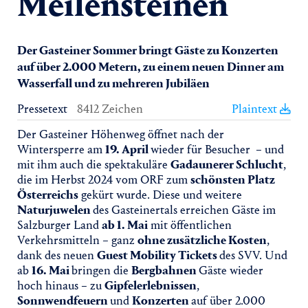
Meilensteinen
Der Gasteiner Sommer bringt Gäste zu Konzerten
auf über 2.000 Metern, zu einem neuen Dinner am
Wasserfall und zu mehreren Jubiläen
Pressetext
8412 Zeichen
Plaintext
Der Gasteiner Höhenweg öffnet nach der
Wintersperre am
19. April
wieder für Besucher – und
mit ihm auch die spektakuläre
Gadaunerer Schlucht
,
die im Herbst 2024 vom ORF zum
schönsten Platz
Österreichs
gekürt wurde. Diese und weitere
Naturjuwelen
des Gasteinertals erreichen Gäste im
Salzburger Land
ab 1. Mai
mit öffentlichen
Verkehrsmitteln – ganz
ohne zusätzliche Kosten
,
dank des neuen
Guest Mobility Tickets
des SVV. Und
ab
16. Mai
bringen die
Bergbahnen
Gäste wieder
hoch hinaus – zu
Gipfelerlebnissen
,
Sonnwendfeuern
und
Konzerten
auf über 2.000