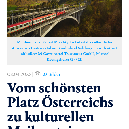
Yoga
Pressekontakt
Mit dem neuen Guest Mobility Ticket ist die oeffentliche
Anreise ins Gasteinertal im Bundesland Salzburg im Aufenthalt
inkludiert (c) Gasteinertal Tourismus GmbH, Michael
Koenigshofer (27) (2)
08.04.2025 |
20 Bilder
Vom schönsten
Platz Österreichs
zu kulturellen