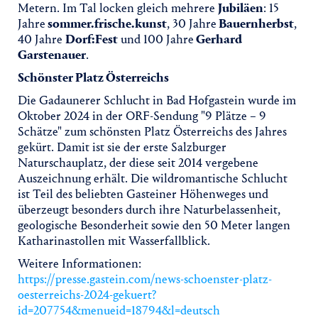
Metern. Im Tal locken gleich mehrere
Jubiläen
: 15
Jahre
sommer.frische.kunst
, 30 Jahre
Bauernherbst
,
40 Jahre
Dorf:Fest
und 100 Jahre
Gerhard
Garstenauer
.
Schönster Platz Österreichs
Die Gadaunerer Schlucht in Bad Hofgastein wurde im
Oktober 2024 in der ORF-Sendung "9 Plätze – 9
Schätze" zum schönsten Platz Österreichs des Jahres
gekürt. Damit ist sie der erste Salzburger
Naturschauplatz, der diese seit 2014 vergebene
Auszeichnung erhält. Die wildromantische Schlucht
ist Teil des beliebten Gasteiner Höhenweges und
überzeugt besonders durch ihre Naturbelassenheit,
geologische Besonderheit sowie den 50 Meter langen
Katharinastollen mit Wasserfallblick.
Weitere Informationen:
https://presse.gastein.com/news-schoenster-platz-
oesterreichs-2024-gekuert?
id=207754&menueid=18794&l=deutsch