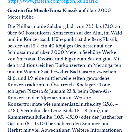
https://www.gastein.com/region/kulinarik/
Gastein für Musik-Fans:
Klassik auf über 2.000
Meter Höhe
Die Philharmonie Salzburg lädt von 23.5. bis 17.10. zu
über 60 kostenlosen Konzerten auf der Alm, im Wald
und im Konzertsaal. Höhepunkt ist die Berg:Klassik,
bei der am 18.7. ein 40-köpfiges Orchester auf der
Schlossalm auf über 2.000 Metern Seehöhe Werke
von Smetana, Dvořák und Elgar zum Besten gibt. Mit
den traditionsreichen Kurkonzerten im Merangarten
und im Wiener Saal bewahrt Bad Gastein zwischen
21.6. und 1.9. eine mittlerweile selten gewordene
Konzerttradition in Österreich. Rockigere Töne
schlagen Pizzera & Jaus am 22.8. beim Open-Air-
Konzert in der Alpenarena an. Weitere
Konzertformate wie summer.jazz.in.the.city (25.6. –
27.8.), Veronika, der Lenz ist da (6. –9. Juni), die
Kammermusik:Reihe (10.9. –15.10) oder der Jazzherbst
Gastein (8. –12.10.) bereichern den Sommer und
Herbst mit viel Abwechslung. Weitere Informationen