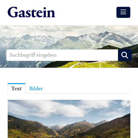
Meldungen
Winter
Sommer
Media
Aussendungen
Text
Bilder
Events
Gesundheit
Sommer
Winter