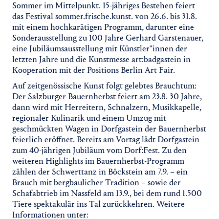
Sommer im Mittelpunkt. 15-jähriges Bestehen feiert
das Festival sommer.frische.kunst. von 26.6. bis 31.8.
mit einem hochkarätigen Programm, darunter eine
Sonderausstellung zu 100 Jahre Gerhard Garstenauer,
eine Jubiläumsausstellung mit Künstler*innen der
letzten Jahre und die Kunstmesse art:badgastein in
Kooperation mit der Positions Berlin Art Fair.
Auf zeitgenössische Kunst folgt gelebtes Brauchtum:
Der Salzburger Bauernherbst feiert am 23.8. 30 Jahre,
dann wird mit Herreitern, Schnalzern, Musikkapelle,
regionaler Kulinarik und einem Umzug mit
geschmückten Wagen in Dorfgastein der Bauernherbst
feierlich eröffnet. Bereits am Vortag lädt Dorfgastein
zum 40-jährigen Jubiläum vom Dorf:Fest. Zu den
weiteren Highlights im Bauernherbst-Programm
zählen der Schwerttanz in Böckstein am 7.9. – ein
Brauch mit bergbaulicher Tradition – sowie der
Schafabtrieb im Nassfeld am 13.9., bei dem rund 1.500
Tiere spektakulär ins Tal zurückkehren. Weitere
Informationen unter: