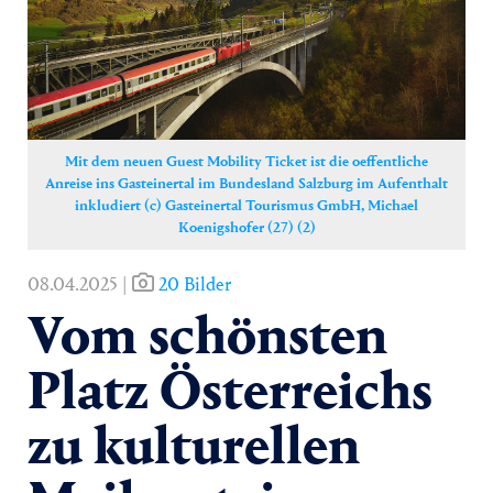
Yoga
Pressekontakt
Mit dem neuen Guest Mobility Ticket ist die oeffentliche
Anreise ins Gasteinertal im Bundesland Salzburg im Aufenthalt
inkludiert (c) Gasteinertal Tourismus GmbH, Michael
Koenigshofer (27) (2)
08.04.2025 |
20 Bilder
Vom schönsten
Platz Österreichs
zu kulturellen