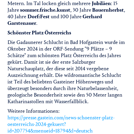
Metern. Im Tal locken gleich mehrere
Jubiläen
: 15
Jahre
sommer.frische.kunst
, 30 Jahre
Bauernherbst
,
40 Jahre
Dorf:Fest
und 100 Jahre
Gerhard
Garstenauer
.
Schönster Platz Österreichs
Die Gadaunerer Schlucht in Bad Hofgastein wurde im
Oktober 2024 in der ORF-Sendung "9 Plätze – 9
Schätze" zum schönsten Platz Österreichs des Jahres
gekürt. Damit ist sie der erste Salzburger
Naturschauplatz, der diese seit 2014 vergebene
Auszeichnung erhält. Die wildromantische Schlucht
ist Teil des beliebten Gasteiner Höhenweges und
überzeugt besonders durch ihre Naturbelassenheit,
geologische Besonderheit sowie den 50 Meter langen
Katharinastollen mit Wasserfallblick.
Weitere Informationen:
https://presse.gastein.com/news-schoenster-platz-
oesterreichs-2024-gekuert?
id=207754&menueid=18794&l=deutsch