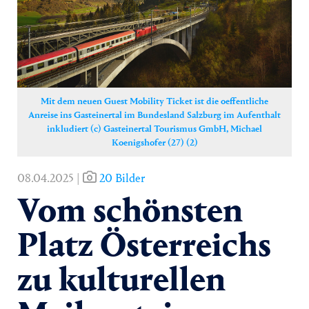
Yoga
Pressekontakt
Mit dem neuen Guest Mobility Ticket ist die oeffentliche
Anreise ins Gasteinertal im Bundesland Salzburg im Aufenthalt
inkludiert (c) Gasteinertal Tourismus GmbH, Michael
Koenigshofer (27) (2)
08.04.2025 |
20 Bilder
Vom schönsten
Platz Österreichs
zu kulturellen