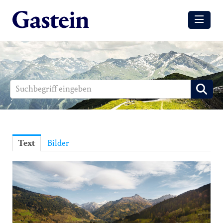
Meldungen
Winter
Sommer
Media
Aussendungen
Text
Bilder
Events
Gesundheit
Sommer
Winter