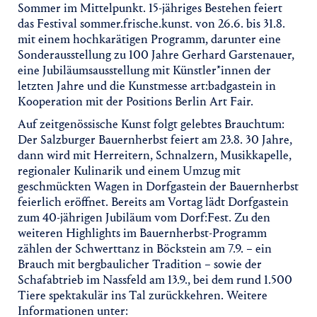
Sommer im Mittelpunkt. 15-jähriges Bestehen feiert
das Festival sommer.frische.kunst. von 26.6. bis 31.8.
mit einem hochkarätigen Programm, darunter eine
Sonderausstellung zu 100 Jahre Gerhard Garstenauer,
eine Jubiläumsausstellung mit Künstler*innen der
letzten Jahre und die Kunstmesse art:badgastein in
Kooperation mit der Positions Berlin Art Fair.
Auf zeitgenössische Kunst folgt gelebtes Brauchtum:
Der Salzburger Bauernherbst feiert am 23.8. 30 Jahre,
dann wird mit Herreitern, Schnalzern, Musikkapelle,
regionaler Kulinarik und einem Umzug mit
geschmückten Wagen in Dorfgastein der Bauernherbst
feierlich eröffnet. Bereits am Vortag lädt Dorfgastein
zum 40-jährigen Jubiläum vom Dorf:Fest. Zu den
weiteren Highlights im Bauernherbst-Programm
zählen der Schwerttanz in Böckstein am 7.9. – ein
Brauch mit bergbaulicher Tradition – sowie der
Schafabtrieb im Nassfeld am 13.9., bei dem rund 1.500
Tiere spektakulär ins Tal zurückkehren. Weitere
Informationen unter: