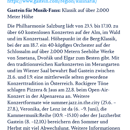
https://www.gastein.com/region/kulinarik/
Gastein für Musik-Fans:
Klassik auf über 2.000
Meter Höhe
Die Philharmonie Salzburg lädt von 23.5. bis 17.10. zu
über 60 kostenlosen Konzerten auf der Alm, im Wald
und im Konzertsaal. Höhepunkt ist die Berg:Klassik,
bei der am 18.7. ein 40-köpfiges Orchester auf der
Schlossalm auf über 2.000 Metern Seehöhe Werke
von Smetana, Dvořák und Elgar zum Besten gibt. Mit
den traditionsreichen Kurkonzerten im Merangarten
und im Wiener Saal bewahrt Bad Gastein zwischen
21.6. und 1.9. eine mittlerweile selten gewordene
Konzerttradition in Österreich. Rockigere Töne
schlagen Pizzera & Jaus am 22.8. beim Open-Air-
Konzert in der Alpenarena an. Weitere
Konzertformate wie summer.jazz.in.the.city (25.6. –
27.8.), Veronika, der Lenz ist da (6. –9. Juni), die
Kammermusik:Reihe (10.9. –15.10) oder der Jazzherbst
Gastein (8. –12.10.) bereichern den Sommer und
Herbst mit viel Abwechslung. Weitere Informationen