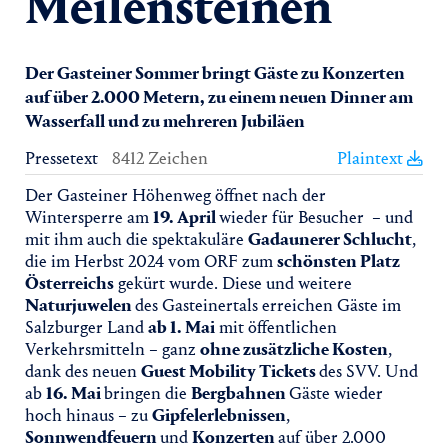
Meilensteinen
Der Gasteiner Sommer bringt Gäste zu Konzerten
auf über 2.000 Metern, zu einem neuen Dinner am
Wasserfall und zu mehreren Jubiläen
Pressetext
8412 Zeichen
Plaintext
Der Gasteiner Höhenweg öffnet nach der
Wintersperre am
19. April
wieder für Besucher – und
mit ihm auch die spektakuläre
Gadaunerer Schlucht
,
die im Herbst 2024 vom ORF zum
schönsten Platz
Österreichs
gekürt wurde. Diese und weitere
Naturjuwelen
des Gasteinertals erreichen Gäste im
Salzburger Land
ab 1. Mai
mit öffentlichen
Verkehrsmitteln – ganz
ohne zusätzliche Kosten
,
dank des neuen
Guest Mobility Tickets
des SVV. Und
ab
16. Mai
bringen die
Bergbahnen
Gäste wieder
hoch hinaus – zu
Gipfelerlebnissen
,
Sonnwendfeuern
und
Konzerten
auf über 2.000