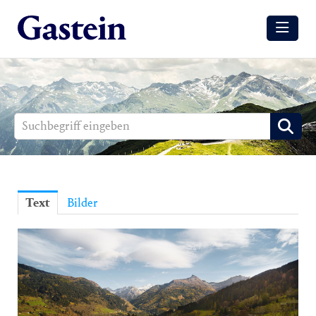
Meldungen
Winter
Sommer
Media
Aussendungen
Text
Bilder
Events
Gesundheit
Sommer
Winter