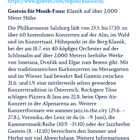
https://www.gastein.com/region/kulinarik/
Gastein für Musik-Fans:
Klassik auf über 2.000
Meter Höhe
Die Philharmonie Salzburg lädt von 23.5. bis 17.10. zu
über 60 kostenlosen Konzerten auf der Alm, im Wald
und im Konzertsaal. Höhepunkt ist die Berg:Klassik,
bei der am 18.7. ein 40-köpfiges Orchester auf der
Schlossalm auf über 2.000 Metern Seehöhe Werke
von Smetana, Dvořák und Elgar zum Besten gibt. Mit
den traditionsreichen Kurkonzerten im Merangarten
und im Wiener Saal bewahrt Bad Gastein zwischen
21.6. und 1.9. eine mittlerweile selten gewordene
Konzerttradition in Österreich. Rockigere Töne
schlagen Pizzera & Jaus am 22.8. beim Open-Air-
Konzert in der Alpenarena an. Weitere
Konzertformate wie summer.jazz.in.the.city (25.6. –
27.8.), Veronika, der Lenz ist da (6. –9. Juni), die
Kammermusik:Reihe (10.9. –15.10) oder der Jazzherbst
Gastein (8. –12.10.) bereichern den Sommer und
Herbst mit viel Abwechslung. Weitere Informationen