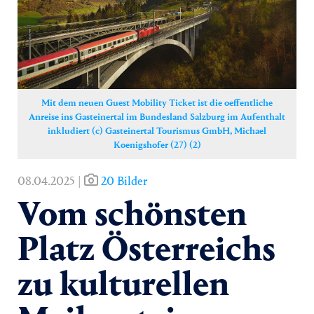
Yoga
Pressekontakt
Mit dem neuen Guest Mobility Ticket ist die oeffentliche
Anreise ins Gasteinertal im Bundesland Salzburg im Aufenthalt
inkludiert (c) Gasteinertal Tourismus GmbH, Michael
Koenigshofer (27) (2)
08.04.2025 |
20 Bilder
Vom schönsten
Platz Österreichs
zu kulturellen