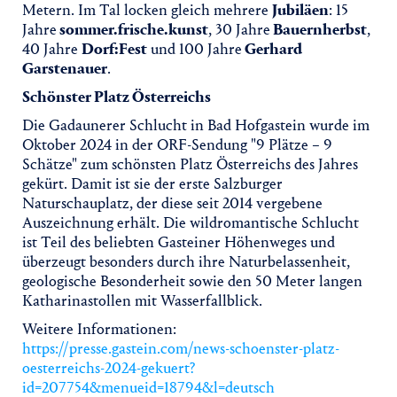
Metern. Im Tal locken gleich mehrere
Jubiläen
: 15
Jahre
sommer.frische.kunst
, 30 Jahre
Bauernherbst
,
40 Jahre
Dorf:Fest
und 100 Jahre
Gerhard
Garstenauer
.
Schönster Platz Österreichs
Die Gadaunerer Schlucht in Bad Hofgastein wurde im
Oktober 2024 in der ORF-Sendung "9 Plätze – 9
Schätze" zum schönsten Platz Österreichs des Jahres
gekürt. Damit ist sie der erste Salzburger
Naturschauplatz, der diese seit 2014 vergebene
Auszeichnung erhält. Die wildromantische Schlucht
ist Teil des beliebten Gasteiner Höhenweges und
überzeugt besonders durch ihre Naturbelassenheit,
geologische Besonderheit sowie den 50 Meter langen
Katharinastollen mit Wasserfallblick.
Weitere Informationen:
https://presse.gastein.com/news-schoenster-platz-
oesterreichs-2024-gekuert?
id=207754&menueid=18794&l=deutsch