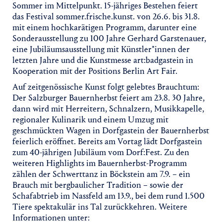
Sommer im Mittelpunkt. 15-jähriges Bestehen feiert
das Festival sommer.frische.kunst. von 26.6. bis 31.8.
mit einem hochkarätigen Programm, darunter eine
Sonderausstellung zu 100 Jahre Gerhard Garstenauer,
eine Jubiläumsausstellung mit Künstler*innen der
letzten Jahre und die Kunstmesse art:badgastein in
Kooperation mit der Positions Berlin Art Fair.
Auf zeitgenössische Kunst folgt gelebtes Brauchtum:
Der Salzburger Bauernherbst feiert am 23.8. 30 Jahre,
dann wird mit Herreitern, Schnalzern, Musikkapelle,
regionaler Kulinarik und einem Umzug mit
geschmückten Wagen in Dorfgastein der Bauernherbst
feierlich eröffnet. Bereits am Vortag lädt Dorfgastein
zum 40-jährigen Jubiläum vom Dorf:Fest. Zu den
weiteren Highlights im Bauernherbst-Programm
zählen der Schwerttanz in Böckstein am 7.9. – ein
Brauch mit bergbaulicher Tradition – sowie der
Schafabtrieb im Nassfeld am 13.9., bei dem rund 1.500
Tiere spektakulär ins Tal zurückkehren. Weitere
Informationen unter: