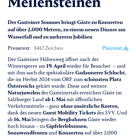
Meilensteinen
Der Gasteiner Sommer bringt Gäste zu Konzerten
auf über 2.000 Metern, zu einem neuen Dinner am
Wasserfall und zu mehreren Jubiläen
Pressetext
8412 Zeichen
Plaintext
Der Gasteiner Höhenweg öffnet nach der
Wintersperre am
19. April
wieder für Besucher – und
mit ihm auch die spektakuläre
Gadaunerer Schlucht
,
die im Herbst 2024 vom ORF zum
schönsten Platz
Österreichs
gekürt wurde. Diese und weitere
Naturjuwelen
des Gasteinertals erreichen Gäste im
Salzburger Land
ab 1. Mai
mit öffentlichen
Verkehrsmitteln – ganz
ohne zusätzliche Kosten
,
dank des neuen
Guest Mobility Tickets
des SVV. Und
ab
16. Mai
bringen die
Bergbahnen
Gäste wieder
hoch hinaus – zu
Gipfelerlebnissen
,
Sonnwendfeuern
und
Konzerten
auf über 2.000