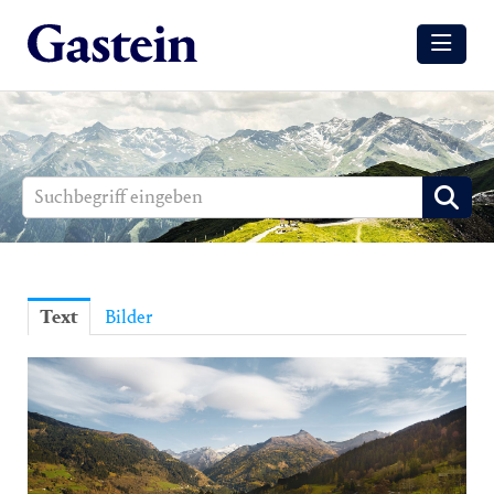
Meldungen
Winter
Sommer
Media
Aussendungen
Text
Bilder
Events
Gesundheit
Sommer
Winter