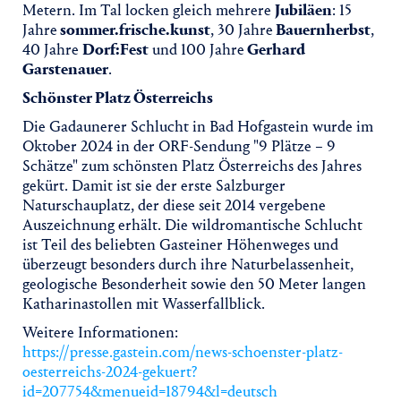
Metern. Im Tal locken gleich mehrere
Jubiläen
: 15
Jahre
sommer.frische.kunst
, 30 Jahre
Bauernherbst
,
40 Jahre
Dorf:Fest
und 100 Jahre
Gerhard
Garstenauer
.
Schönster Platz Österreichs
Die Gadaunerer Schlucht in Bad Hofgastein wurde im
Oktober 2024 in der ORF-Sendung "9 Plätze – 9
Schätze" zum schönsten Platz Österreichs des Jahres
gekürt. Damit ist sie der erste Salzburger
Naturschauplatz, der diese seit 2014 vergebene
Auszeichnung erhält. Die wildromantische Schlucht
ist Teil des beliebten Gasteiner Höhenweges und
überzeugt besonders durch ihre Naturbelassenheit,
geologische Besonderheit sowie den 50 Meter langen
Katharinastollen mit Wasserfallblick.
Weitere Informationen:
https://presse.gastein.com/news-schoenster-platz-
oesterreichs-2024-gekuert?
id=207754&menueid=18794&l=deutsch