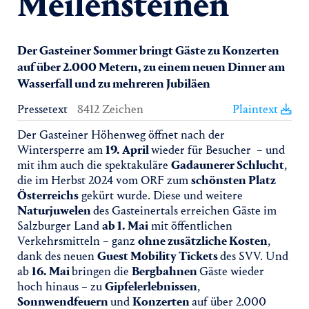
Meilensteinen
Der Gasteiner Sommer bringt Gäste zu Konzerten
auf über 2.000 Metern, zu einem neuen Dinner am
Wasserfall und zu mehreren Jubiläen
Pressetext
8412 Zeichen
Plaintext
Der Gasteiner Höhenweg öffnet nach der
Wintersperre am
19. April
wieder für Besucher – und
mit ihm auch die spektakuläre
Gadaunerer Schlucht
,
die im Herbst 2024 vom ORF zum
schönsten Platz
Österreichs
gekürt wurde. Diese und weitere
Naturjuwelen
des Gasteinertals erreichen Gäste im
Salzburger Land
ab 1. Mai
mit öffentlichen
Verkehrsmitteln – ganz
ohne zusätzliche Kosten
,
dank des neuen
Guest Mobility Tickets
des SVV. Und
ab
16. Mai
bringen die
Bergbahnen
Gäste wieder
hoch hinaus – zu
Gipfelerlebnissen
,
Sonnwendfeuern
und
Konzerten
auf über 2.000