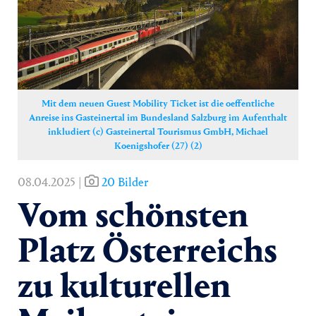
Yoga
Pressekontakt
Mit dem neuen Guest Mobility Ticket ist die oeffentliche
Anreise ins Gasteinertal im Bundesland Salzburg im Aufenthalt
inkludiert (c) Gasteinertal Tourismus GmbH, Michael
Koenigshofer (27) (2)
08.04.2025 |
20 Bilder
Vom schönsten
Platz Österreichs
zu kulturellen