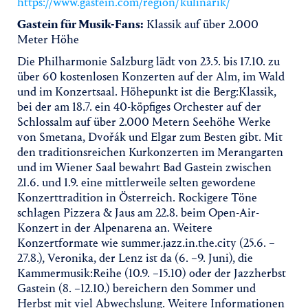
https://www.gastein.com/region/kulinarik/
Gastein für Musik-Fans:
Klassik auf über 2.000
Meter Höhe
Die Philharmonie Salzburg lädt von 23.5. bis 17.10. zu
über 60 kostenlosen Konzerten auf der Alm, im Wald
und im Konzertsaal. Höhepunkt ist die Berg:Klassik,
bei der am 18.7. ein 40-köpfiges Orchester auf der
Schlossalm auf über 2.000 Metern Seehöhe Werke
von Smetana, Dvořák und Elgar zum Besten gibt. Mit
den traditionsreichen Kurkonzerten im Merangarten
und im Wiener Saal bewahrt Bad Gastein zwischen
21.6. und 1.9. eine mittlerweile selten gewordene
Konzerttradition in Österreich. Rockigere Töne
schlagen Pizzera & Jaus am 22.8. beim Open-Air-
Konzert in der Alpenarena an. Weitere
Konzertformate wie summer.jazz.in.the.city (25.6. –
27.8.), Veronika, der Lenz ist da (6. –9. Juni), die
Kammermusik:Reihe (10.9. –15.10) oder der Jazzherbst
Gastein (8. –12.10.) bereichern den Sommer und
Herbst mit viel Abwechslung. Weitere Informationen