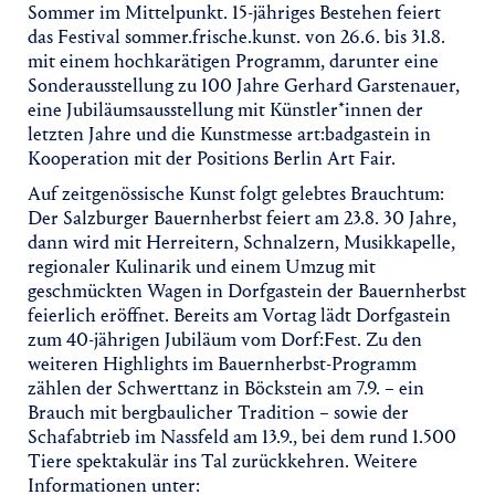
Sommer im Mittelpunkt. 15-jähriges Bestehen feiert
das Festival sommer.frische.kunst. von 26.6. bis 31.8.
mit einem hochkarätigen Programm, darunter eine
Sonderausstellung zu 100 Jahre Gerhard Garstenauer,
eine Jubiläumsausstellung mit Künstler*innen der
letzten Jahre und die Kunstmesse art:badgastein in
Kooperation mit der Positions Berlin Art Fair.
Auf zeitgenössische Kunst folgt gelebtes Brauchtum:
Der Salzburger Bauernherbst feiert am 23.8. 30 Jahre,
dann wird mit Herreitern, Schnalzern, Musikkapelle,
regionaler Kulinarik und einem Umzug mit
geschmückten Wagen in Dorfgastein der Bauernherbst
feierlich eröffnet. Bereits am Vortag lädt Dorfgastein
zum 40-jährigen Jubiläum vom Dorf:Fest. Zu den
weiteren Highlights im Bauernherbst-Programm
zählen der Schwerttanz in Böckstein am 7.9. – ein
Brauch mit bergbaulicher Tradition – sowie der
Schafabtrieb im Nassfeld am 13.9., bei dem rund 1.500
Tiere spektakulär ins Tal zurückkehren. Weitere
Informationen unter: