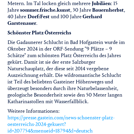
Metern. Im Tal locken gleich mehrere
Jubiläen
: 15
Jahre
sommer.frische.kunst
, 30 Jahre
Bauernherbst
,
40 Jahre
Dorf:Fest
und 100 Jahre
Gerhard
Garstenauer
.
Schönster Platz Österreichs
Die Gadaunerer Schlucht in Bad Hofgastein wurde im
Oktober 2024 in der ORF-Sendung "9 Plätze – 9
Schätze" zum schönsten Platz Österreichs des Jahres
gekürt. Damit ist sie der erste Salzburger
Naturschauplatz, der diese seit 2014 vergebene
Auszeichnung erhält. Die wildromantische Schlucht
ist Teil des beliebten Gasteiner Höhenweges und
überzeugt besonders durch ihre Naturbelassenheit,
geologische Besonderheit sowie den 50 Meter langen
Katharinastollen mit Wasserfallblick.
Weitere Informationen:
https://presse.gastein.com/news-schoenster-platz-
oesterreichs-2024-gekuert?
id=207754&menueid=18794&l=deutsch