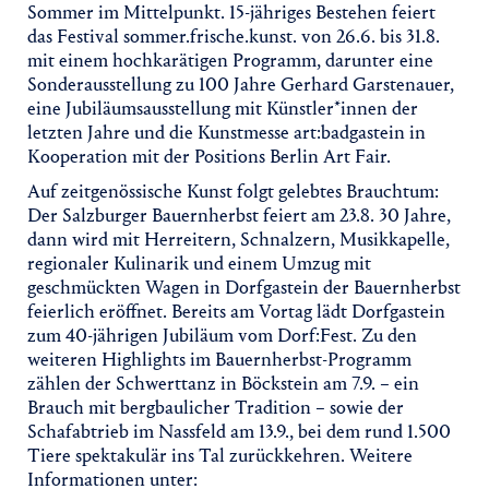
Sommer im Mittelpunkt. 15-jähriges Bestehen feiert
das Festival sommer.frische.kunst. von 26.6. bis 31.8.
mit einem hochkarätigen Programm, darunter eine
Sonderausstellung zu 100 Jahre Gerhard Garstenauer,
eine Jubiläumsausstellung mit Künstler*innen der
letzten Jahre und die Kunstmesse art:badgastein in
Kooperation mit der Positions Berlin Art Fair.
Auf zeitgenössische Kunst folgt gelebtes Brauchtum:
Der Salzburger Bauernherbst feiert am 23.8. 30 Jahre,
dann wird mit Herreitern, Schnalzern, Musikkapelle,
regionaler Kulinarik und einem Umzug mit
geschmückten Wagen in Dorfgastein der Bauernherbst
feierlich eröffnet. Bereits am Vortag lädt Dorfgastein
zum 40-jährigen Jubiläum vom Dorf:Fest. Zu den
weiteren Highlights im Bauernherbst-Programm
zählen der Schwerttanz in Böckstein am 7.9. – ein
Brauch mit bergbaulicher Tradition – sowie der
Schafabtrieb im Nassfeld am 13.9., bei dem rund 1.500
Tiere spektakulär ins Tal zurückkehren. Weitere
Informationen unter: