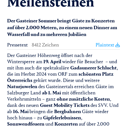
Meilensteinen
Der Gasteiner Sommer bringt Gäste zu Konzerten
auf über 2.000 Metern, zu einem neuen Dinner am
Wasserfall und zu mehreren Jubiläen
Pressetext
8412 Zeichen
Plaintext
Der Gasteiner Höhenweg öffnet nach der
Wintersperre am
19. April
wieder für Besucher – und
mit ihm auch die spektakuläre
Gadaunerer Schlucht
,
die im Herbst 2024 vom ORF zum
schönsten Platz
Österreichs
gekürt wurde. Diese und weitere
Naturjuwelen
des Gasteinertals erreichen Gäste im
Salzburger Land
ab 1. Mai
mit öffentlichen
Verkehrsmitteln – ganz
ohne zusätzliche Kosten
,
dank des neuen
Guest Mobility Tickets
des SVV. Und
ab
16. Mai
bringen die
Bergbahnen
Gäste wieder
hoch hinaus – zu
Gipfelerlebnissen
,
Sonnwendfeuern
und
Konzerten
auf über 2.000