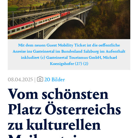
Yoga
Pressekontakt
Mit dem neuen Guest Mobility Ticket ist die oeffentliche
Anreise ins Gasteinertal im Bundesland Salzburg im Aufenthalt
inkludiert (c) Gasteinertal Tourismus GmbH, Michael
Koenigshofer (27) (2)
08.04.2025 |
20 Bilder
Vom schönsten
Platz Österreichs
zu kulturellen