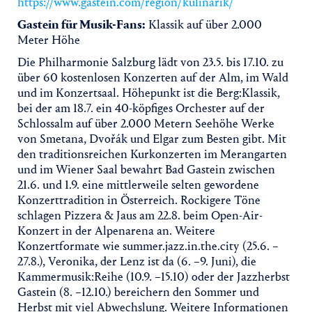
https://www.gastein.com/region/kulinarik/
Gastein für Musik-Fans:
Klassik auf über 2.000
Meter Höhe
Die Philharmonie Salzburg lädt von 23.5. bis 17.10. zu
über 60 kostenlosen Konzerten auf der Alm, im Wald
und im Konzertsaal. Höhepunkt ist die Berg:Klassik,
bei der am 18.7. ein 40-köpfiges Orchester auf der
Schlossalm auf über 2.000 Metern Seehöhe Werke
von Smetana, Dvořák und Elgar zum Besten gibt. Mit
den traditionsreichen Kurkonzerten im Merangarten
und im Wiener Saal bewahrt Bad Gastein zwischen
21.6. und 1.9. eine mittlerweile selten gewordene
Konzerttradition in Österreich. Rockigere Töne
schlagen Pizzera & Jaus am 22.8. beim Open-Air-
Konzert in der Alpenarena an. Weitere
Konzertformate wie summer.jazz.in.the.city (25.6. –
27.8.), Veronika, der Lenz ist da (6. –9. Juni), die
Kammermusik:Reihe (10.9. –15.10) oder der Jazzherbst
Gastein (8. –12.10.) bereichern den Sommer und
Herbst mit viel Abwechslung. Weitere Informationen