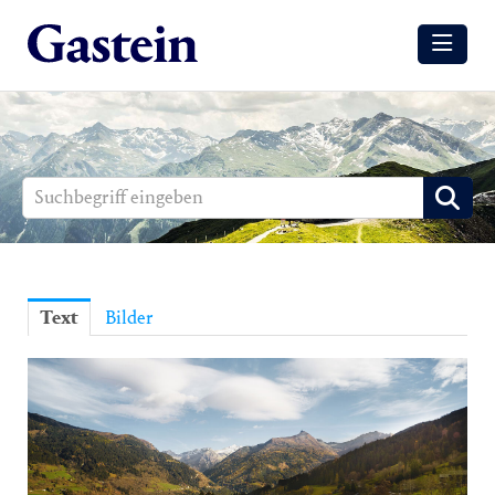
Meldungen
Winter
Sommer
Media
Aussendungen
Text
Bilder
Events
Gesundheit
Sommer
Winter