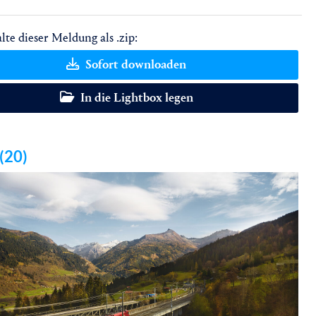
lte dieser Meldung als .zip:
Sofort downloaden
In die Lightbox legen
 (20)