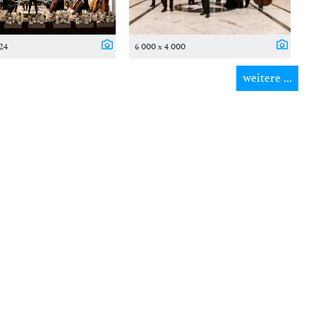
024
6 000 x 4 000
weitere ...