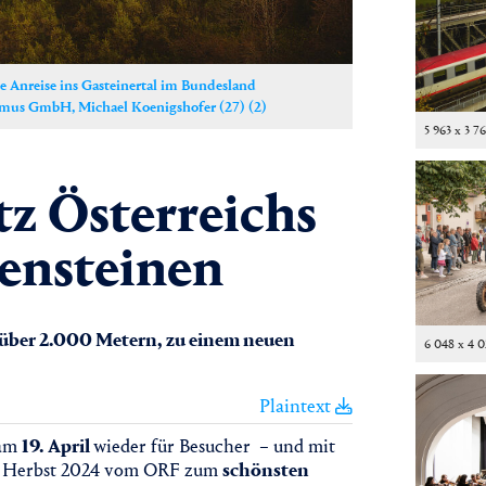
he Anreise ins Gasteinertal im Bundesland
ismus GmbH, Michael Koenigshofer (27) (2)
5 963 x 3 7
z Österreichs
lensteinen
 über 2.000 Metern, zu einem neuen
6 048 x 4 
Plaintext
 am
19. April
wieder für Besucher – und mit
im Herbst 2024 vom ORF zum
schönsten