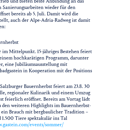
etrieb und bieten beste Anbindung an das
 Sanierungsarbeiten wieder für den
net bereits ab 5. Juli. Damit wird die
ellt, auch der Alpe-Adria-Radweg ist damit
en:
ernherbst
im Mittelpunkt. 15-jähriges Bestehen feiert
mit einem hochkarätigen Programm, darunter
, eine Jubiläumsausstellung mit
badgastein in Kooperation mit der Positions
Salzburger Bauernherbst feiert am 23.8. 30
lle, regionaler Kulinarik und einem Umzug
feierlich eröffnet. Bereits am Vortag lädt
 den weiteren Highlights im Bauernherbst-
 ein Brauch mit bergbaulicher Tradition –
d 1.500 Tiere spektakulär ins Tal
w.gastein.com/events/sommer/