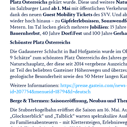
Platz Österreichs
gekürt wurde. Diese und weitere
Natu
im Salzburger Land
ab 1. Mai
mit öffentlichen Verkehrs
dank des neuen
Guest Mobility Tickets
des SVV. Und a
wieder hoch hinaus – zu
Gipfelerlebnissen
,
Sonnwendf
Metern. Im Tal locken gleich mehrere
Jubiläen
: 15 Jahre
Bauernherbst
, 40 Jahre
Dorf:Fest
und 100 Jahre
Gerha
Schönster Platz Österreichs
Die Gadaunerer Schlucht in Bad Hofgastein wurde im Ok
9 Schätze" zum schönsten Platz Österreichs des Jahres gek
Naturschauplatz, der diese seit 2014 vergebene Auszeic
ist Teil des beliebten Gasteiner Höhenweges und überzeu
geologische Besonderheit sowie den 50 Meter langen Kath
Weitere Informationen:
https://presse.gastein.com/news
id=207754&menueid=18794&l=deutsch
Berge & Thermen: Saisoneröffnung, Neubau und The
Die Stubnerkogelbahn eröffnet die Saison am 16. Mai. 
„Glocknerblick“ und „Talblick“ warten spektakuläre Ausb
zu Familienabenteuern – mit Klettersteigen, Erlebnisweg