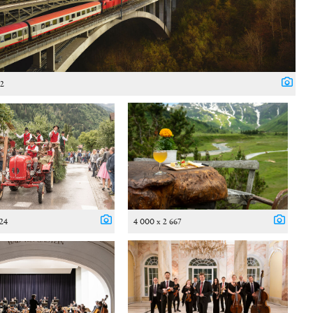
62
024
4 000 x 2 667