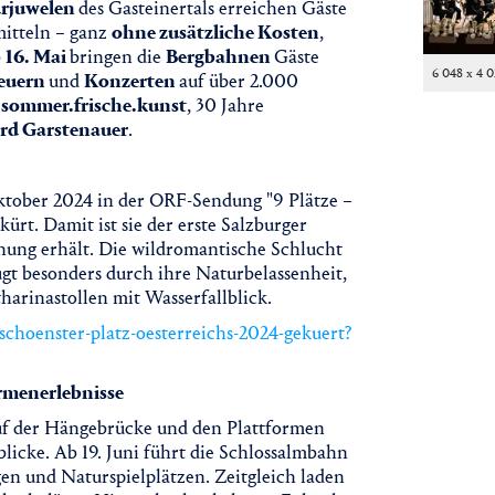
rjuwelen
des Gasteinertals erreichen Gäste
mitteln – ganz
ohne zusätzliche Kosten
,
b
16. Mai
bringen die
Bergbahnen
Gäste
6 048 x 4 
euern
und
Konzerten
auf über 2.000
sommer.frische.kunst
, 30 Jahre
rd Garstenauer
.
tober 2024 in der ORF-Sendung "9 Plätze –
ürt. Damit ist sie der erste Salzburger
hnung erhält. Die wildromantische Schlucht
gt besonders durch ihre Naturbelassenheit,
arinastollen mit Wasserfallblick.
-schoenster-platz-oesterreichs-2024-gekuert?
rmenerlebnisse
Auf der Hängebrücke und den Plattformen
licke. Ab 19. Juni führt die Schlossalmbahn
en und Naturspielplätzen. Zeitgleich laden