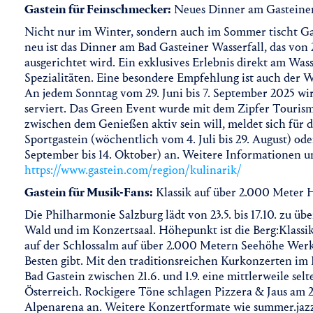
Gastein für Feinschmecker:
Neues Dinner am Gasteiner
Nicht nur im Winter, sondern auch im Sommer tischt G
neu ist das Dinner am Bad Gasteiner Wasserfall, das von
ausgerichtet wird. Ein exklusives Erlebnis direkt am Wass
Spezialitäten. Eine besondere Empfehlung ist auch der 
An jedem Sonntag vom 29. Juni bis 7. September 2025 w
serviert. Das Green Event wurde mit dem Zipfer Tourism
zwischen dem Genießen aktiv sein will, meldet sich für
Sportgastein (wöchentlich vom 4. Juli bis 29. August) od
September bis 14. Oktober) an. Weitere Informationen u
https://www.gastein.com/region/kulinarik/
Gastein für Musik-Fans:
Klassik auf über 2.000 Meter
Die Philharmonie Salzburg lädt von 23.5. bis 17.10. zu ü
Wald und im Konzertsaal. Höhepunkt ist die Berg:Klassik,
auf der Schlossalm auf über 2.000 Metern Seehöhe Wer
Besten gibt. Mit den traditionsreichen Kurkonzerten i
Bad Gastein zwischen 21.6. und 1.9. eine mittlerweile se
Österreich. Rockigere Töne schlagen Pizzera & Jaus am 
Alpenarena an. Weitere Konzertformate wie summer.jazz.in