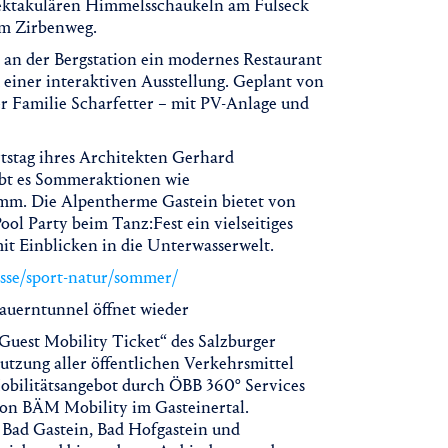
 spektakulären Himmelsschaukeln am Fulseck
em Zirbenweg.
 an der Bergstation ein modernes Restaurant
 einer interaktiven Ausstellung. Geplant von
r Familie Scharfetter – mit PV-Anlage und
tstag ihres Architekten Gerhard
ibt es Sommeraktionen wie
mm. Die Alpentherme Gastein bietet von
ol Party beim Tanz:Fest ein vielseitiges
 Einblicken in die Unterwasserwelt.
isse/sport-natur/sommer/
auerntunnel öffnet wieder
Guest Mobility Ticket“ des Salzburger
utzung aller öffentlichen Verkehrsmittel
obilitätsangebot durch ÖBB 360° Services
 von BÄM Mobility im Gasteinertal.
 Bad Gastein, Bad Hofgastein und