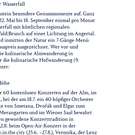
 Wasserfall
astein besondere Genussmomente auf. Ganz
 22. Mai bis 18. September einmal pro Monat
erfall mit köstlichen regionalen
Wald:Brunch auf einer Lichtung im Angertal.
ird inmitten der Natur ein 7-Gänge-Menü
uspreis ausgezeichnet. Wer vor und
 die kulinarische Almwanderung in
er die kulinarische Hofwanderung (9.
nter:
 Höhe
ber 60 kostenlosen Konzerten auf der Alm, im
 bei der am 18.7. ein 40-köpfiges Orchester
ke von Smetana, Dvořák und Elgar zum
m Merangarten und im Wiener Saal bewahrt
lten gewordene Konzerttradition in
22.8. beim Open-Air-Konzert in der
.the.city (25.6. –27.8.), Veronika, der Lenz