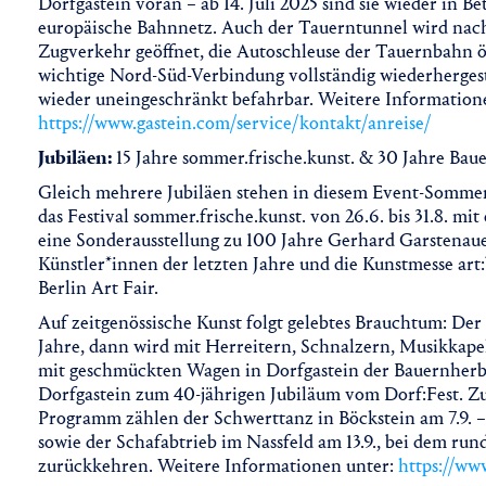
Dorfgastein voran – ab 14. Juli 2025 sind sie wieder in B
europäische Bahnnetz. Auch der Tauerntunnel wird nach
Zugverkehr geöffnet, die Autoschleuse der Tauernbahn öff
wichtige Nord-Süd-Verbindung vollständig wiederhergest
wieder uneingeschränkt befahrbar. Weitere Information
https://www.gastein.com/service/kontakt/anreise/
Jubiläen:
15 Jahre sommer.frische.kunst. & 30 Jahre Bau
Gleich mehrere Jubiläen stehen in diesem Event-Sommer 
das Festival sommer.frische.kunst. von 26.6. bis 31.8. 
eine Sonderausstellung zu 100 Jahre Gerhard Garstenauer
Künstler*innen der letzten Jahre und die Kunstmesse art:
Berlin Art Fair.
Auf zeitgenössische Kunst folgt gelebtes Brauchtum: Der 
Jahre, dann wird mit Herreitern, Schnalzern, Musikkape
mit geschmückten Wagen in Dorfgastein der Bauernherbst 
Dorfgastein zum 40-jährigen Jubiläum vom Dorf:Fest. Zu
Programm zählen der Schwerttanz in Böckstein am 7.9. –
sowie der Schafabtrieb im Nassfeld am 13.9., bei dem run
zurückkehren. Weitere Informationen unter:
https://ww