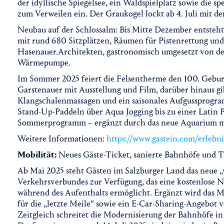
der idyllische Spiegelsee, ein Waldspielplatz sowie die
zum Verweilen ein. Der Graukogel lockt ab 4. Juli mit d
Neubau auf der Schlossalm: Bis Mitte Dezember entsteht
mit rund 680 Sitzplätzen, Räumen für Pistenrettung und
Hasenauer.Architekten, gastronomisch umgesetzt von de
Wärmepumpe.
Im Sommer 2025 feiert die Felsentherme den 100. Gebur
Garstenauer mit Ausstellung und Film, darüber hinaus g
Klangschalenmassagen und ein saisonales Aufgussprogra
Stand-Up-Paddeln über Aqua Jogging bis zu einer Latin Po
Sommerprogramm – ergänzt durch das neue Aquarium mit
Weitere Informationen:
https://www.gastein.com/erlebn
Mobilität:
Neues Gäste-Ticket, sanierte Bahnhöfe und T
Ab Mai 2025 steht Gästen im Salzburger Land das neue „
Verkehrsverbundes zur Verfügung, das eine kostenlose N
während des Aufenthalts ermöglicht. Ergänzt wird das M
für die „letzte Meile“ sowie ein E-Car-Sharing-Angebot
Zeitgleich schreitet die Modernisierung der Bahnhöfe in