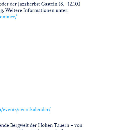
oder der Jazzherbst Gastein (8. –12.10.)
g. Weitere Informationen unter:
ksommer/
m/events/eventkalender/
ende Bergwelt der Hohen Tauern – von