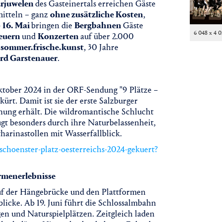
rjuwelen
des Gasteinertals erreichen Gäste
mitteln – ganz
ohne zusätzliche Kosten
,
b
16. Mai
bringen die
Bergbahnen
Gäste
6 048 x 4 
euern
und
Konzerten
auf über 2.000
sommer.frische.kunst
, 30 Jahre
rd Garstenauer
.
tober 2024 in der ORF-Sendung "9 Plätze –
ürt. Damit ist sie der erste Salzburger
hnung erhält. Die wildromantische Schlucht
gt besonders durch ihre Naturbelassenheit,
arinastollen mit Wasserfallblick.
-schoenster-platz-oesterreichs-2024-gekuert?
rmenerlebnisse
Auf der Hängebrücke und den Plattformen
licke. Ab 19. Juni führt die Schlossalmbahn
en und Naturspielplätzen. Zeitgleich laden