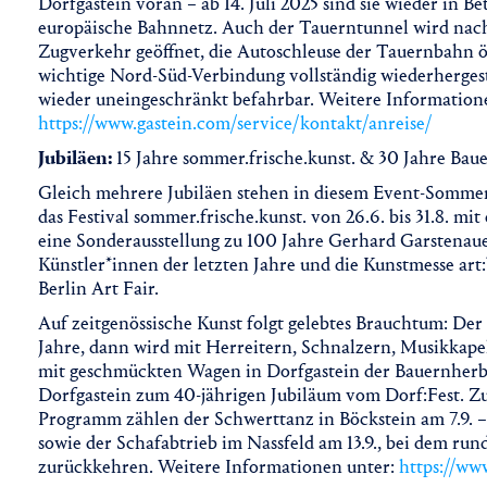
Dorfgastein voran – ab 14. Juli 2025 sind sie wieder in B
europäische Bahnnetz. Auch der Tauerntunnel wird nach
Zugverkehr geöffnet, die Autoschleuse der Tauernbahn öff
wichtige Nord-Süd-Verbindung vollständig wiederhergest
wieder uneingeschränkt befahrbar. Weitere Information
https://www.gastein.com/service/kontakt/anreise/
Jubiläen:
15 Jahre sommer.frische.kunst. & 30 Jahre Bau
Gleich mehrere Jubiläen stehen in diesem Event-Sommer 
das Festival sommer.frische.kunst. von 26.6. bis 31.8. 
eine Sonderausstellung zu 100 Jahre Gerhard Garstenauer
Künstler*innen der letzten Jahre und die Kunstmesse art:
Berlin Art Fair.
Auf zeitgenössische Kunst folgt gelebtes Brauchtum: Der 
Jahre, dann wird mit Herreitern, Schnalzern, Musikkape
mit geschmückten Wagen in Dorfgastein der Bauernherbst 
Dorfgastein zum 40-jährigen Jubiläum vom Dorf:Fest. Zu
Programm zählen der Schwerttanz in Böckstein am 7.9. –
sowie der Schafabtrieb im Nassfeld am 13.9., bei dem run
zurückkehren. Weitere Informationen unter:
https://ww