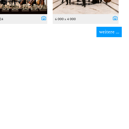
024
6 000 x 4 000
weitere ...