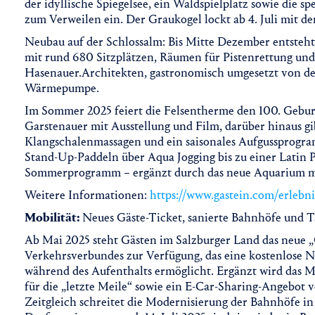
der idyllische Spiegelsee, ein Waldspielplatz sowie die
zum Verweilen ein. Der Graukogel lockt ab 4. Juli mit d
Neubau auf der Schlossalm: Bis Mitte Dezember entsteht
mit rund 680 Sitzplätzen, Räumen für Pistenrettung und
Hasenauer.Architekten, gastronomisch umgesetzt von de
Wärmepumpe.
Im Sommer 2025 feiert die Felsentherme den 100. Gebur
Garstenauer mit Ausstellung und Film, darüber hinaus g
Klangschalenmassagen und ein saisonales Aufgussprogra
Stand-Up-Paddeln über Aqua Jogging bis zu einer Latin Po
Sommerprogramm – ergänzt durch das neue Aquarium mit
Weitere Informationen:
https://www.gastein.com/erlebn
Mobilität:
Neues Gäste-Ticket, sanierte Bahnhöfe und T
Ab Mai 2025 steht Gästen im Salzburger Land das neue „
Verkehrsverbundes zur Verfügung, das eine kostenlose N
während des Aufenthalts ermöglicht. Ergänzt wird das M
für die „letzte Meile“ sowie ein E-Car-Sharing-Angebot
Zeitgleich schreitet die Modernisierung der Bahnhöfe in