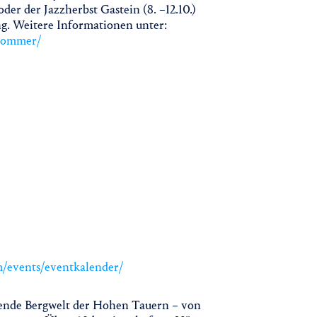
oder der Jazzherbst Gastein (8. –12.10.)
g. Weitere Informationen unter:
ksommer/
m/events/eventkalender/
ende Bergwelt der Hohen Tauern – von