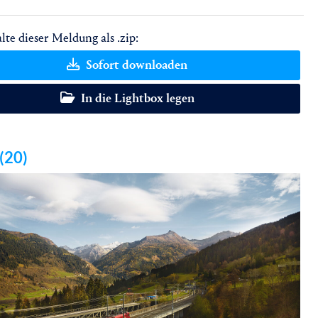
lte dieser Meldung als .zip:
Sofort downloaden
In die Lightbox legen
 (20)