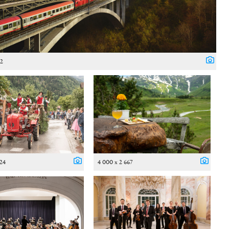
62
024
4 000 x 2 667