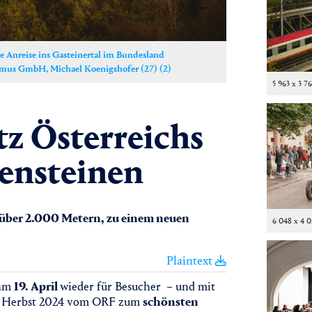
he Anreise ins Gasteinertal im Bundesland
ismus GmbH, Michael Koenigshofer (27) (2)
5 963 x 3 7
z Österreichs
lensteinen
 über 2.000 Metern, zu einem neuen
6 048 x 4 
Plaintext
 am
19. April
wieder für Besucher – und mit
im Herbst 2024 vom ORF zum
schönsten