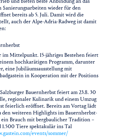
etrieb und bieten beste Anbindung an das
 Sanierungsarbeiten wieder für den
net bereits ab 5. Juli. Damit wird die
ellt, auch der Alpe-Adria-Radweg ist damit
en:
ernherbst
im Mittelpunkt. 15-jähriges Bestehen feiert
mit einem hochkarätigen Programm, darunter
, eine Jubiläumsausstellung mit
badgastein in Kooperation mit der Positions
Salzburger Bauernherbst feiert am 23.8. 30
lle, regionaler Kulinarik und einem Umzug
feierlich eröffnet. Bereits am Vortag lädt
 den weiteren Highlights im Bauernherbst-
 ein Brauch mit bergbaulicher Tradition –
d 1.500 Tiere spektakulär ins Tal
w.gastein.com/events/sommer/