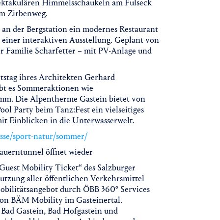
 spektakulären Himmelsschaukeln am Fulseck
em Zirbenweg.
 an der Bergstation ein modernes Restaurant
 einer interaktiven Ausstellung. Geplant von
r Familie Scharfetter – mit PV-Anlage und
tstag ihres Architekten Gerhard
ibt es Sommeraktionen wie
mm. Die Alpentherme Gastein bietet von
ol Party beim Tanz:Fest ein vielseitiges
 Einblicken in die Unterwasserwelt.
isse/sport-natur/sommer/
auerntunnel öffnet wieder
Guest Mobility Ticket“ des Salzburger
utzung aller öffentlichen Verkehrsmittel
obilitätsangebot durch ÖBB 360° Services
 von BÄM Mobility im Gasteinertal.
 Bad Gastein, Bad Hofgastein und