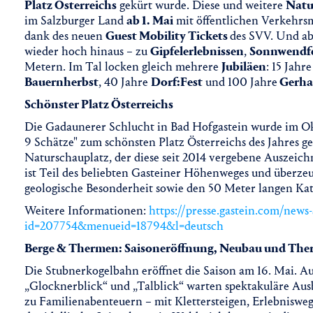
Platz Österreichs
gekürt wurde. Diese und weitere
Natu
im Salzburger Land
ab 1. Mai
mit öffentlichen Verkehrs
dank des neuen
Guest Mobility Tickets
des SVV. Und a
wieder hoch hinaus – zu
Gipfelerlebnissen
,
Sonnwendf
Metern. Im Tal locken gleich mehrere
Jubiläen
: 15 Jahre
Bauernherbst
, 40 Jahre
Dorf:Fest
und 100 Jahre
Gerha
Schönster Platz Österreichs
Die Gadaunerer Schlucht in Bad Hofgastein wurde im Ok
9 Schätze" zum schönsten Platz Österreichs des Jahres gek
Naturschauplatz, der diese seit 2014 vergebene Auszeic
ist Teil des beliebten Gasteiner Höhenweges und überzeu
geologische Besonderheit sowie den 50 Meter langen Kath
Weitere Informationen:
https://presse.gastein.com/news
id=207754&menueid=18794&l=deutsch
Berge & Thermen: Saisoneröffnung, Neubau und The
Die Stubnerkogelbahn eröffnet die Saison am 16. Mai. 
„Glocknerblick“ und „Talblick“ warten spektakuläre Ausb
zu Familienabenteuern – mit Klettersteigen, Erlebnisweg