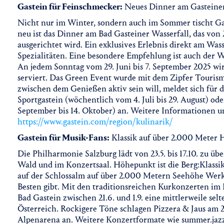
Gastein für Feinschmecker:
Neues Dinner am Gasteiner
Nicht nur im Winter, sondern auch im Sommer tischt G
neu ist das Dinner am Bad Gasteiner Wasserfall, das von
ausgerichtet wird. Ein exklusives Erlebnis direkt am Wass
Spezialitäten. Eine besondere Empfehlung ist auch der 
An jedem Sonntag vom 29. Juni bis 7. September 2025 w
serviert. Das Green Event wurde mit dem Zipfer Tourism
zwischen dem Genießen aktiv sein will, meldet sich für
Sportgastein (wöchentlich vom 4. Juli bis 29. August) od
September bis 14. Oktober) an. Weitere Informationen u
https://www.gastein.com/region/kulinarik/
Gastein für Musik-Fans:
Klassik auf über 2.000 Meter
Die Philharmonie Salzburg lädt von 23.5. bis 17.10. zu ü
Wald und im Konzertsaal. Höhepunkt ist die Berg:Klassik,
auf der Schlossalm auf über 2.000 Metern Seehöhe Wer
Besten gibt. Mit den traditionsreichen Kurkonzerten i
Bad Gastein zwischen 21.6. und 1.9. eine mittlerweile se
Österreich. Rockigere Töne schlagen Pizzera & Jaus am 
Alpenarena an. Weitere Konzertformate wie summer.jazz.in