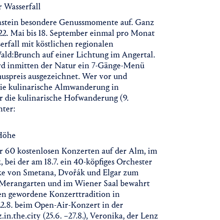
 Wasserfall
astein besondere Genussmomente auf. Ganz
 22. Mai bis 18. September einmal pro Monat
erfall mit köstlichen regionalen
Wald:Brunch auf einer Lichtung im Angertal.
ird inmitten der Natur ein 7-Gänge-Menü
uspreis ausgezeichnet. Wer vor und
 die kulinarische Almwanderung in
er die kulinarische Hofwanderung (9.
nter:
 Höhe
ber 60 kostenlosen Konzerten auf der Alm, im
 bei der am 18.7. ein 40-köpfiges Orchester
ke von Smetana, Dvořák und Elgar zum
m Merangarten und im Wiener Saal bewahrt
lten gewordene Konzerttradition in
22.8. beim Open-Air-Konzert in der
.the.city (25.6. –27.8.), Veronika, der Lenz