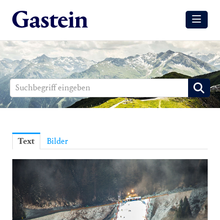
Meldungen
Winter
Sommer
Media
Aussendungen
Text
Bilder
Events
Gesundheit
Sommer
Winter