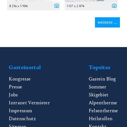
8 256 x 5 504
3 117 x 2 074
weitere ...
Gasteinertal
Topsites
Kongresse
Gastein Blog
Presse
Sommer
Jobs
Skigebiet
Intranet Vermieter
Alpentherme
Impressum
Felsentherme
Datenschutz
Heilstollen
Sitemap
Kontakt