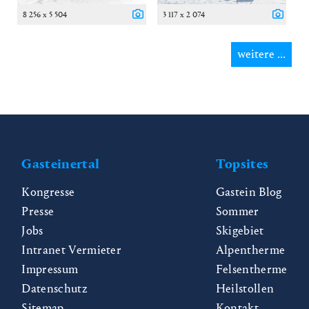
8 256 x 5 504
3 117 x 2 074
weitere ...
Gasteinertal
Topsites
Kongresse
Gastein Blog
Presse
Sommer
Jobs
Skigebiet
Intranet Vermieter
Alpentherme
Impressum
Felsentherme
Datenschutz
Heilstollen
Sitemap
Kontakt