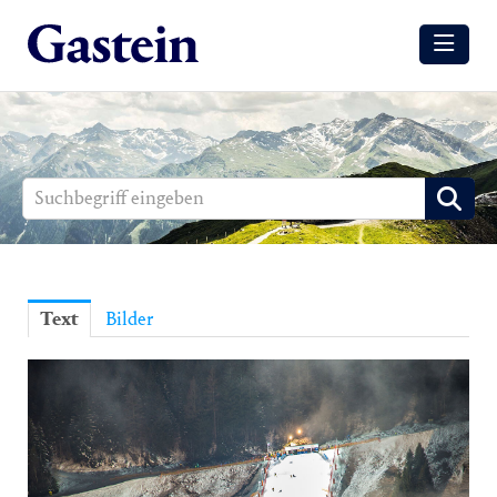
Meldungen
Winter
Sommer
Media
Aussendungen
Text
Bilder
Events
Gesundheit
Sommer
Winter