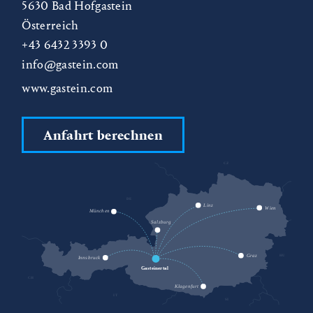
5630
Bad Hofgastein
Österreich
+43 6432 3393 0
info@gastein.com
www.gastein.com
Anfahrt berechnen
CZ
DE
SK
Linz
Wien
München
Salzburg
HU
Graz
Innsbruck
Gasteinertal
CH
Klagenfurt
IT
SI